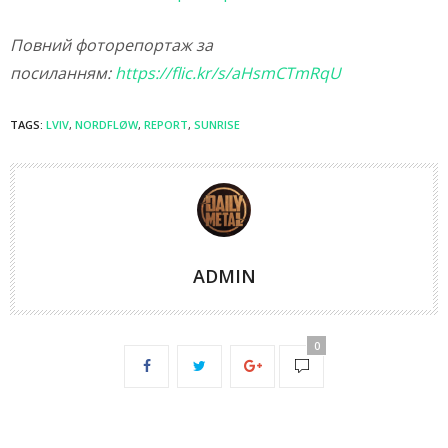
Повний фоторепортаж за
посиланням:
https://flic.kr/s/aHsmCTmRqU
TAGS:
LVIV
,
NORDFLØW
,
REPORT
,
SUNRISE
ADMIN
0