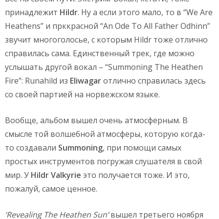
принадлежит
Hildr
. Ну а если этого мало, то в “We Are
Heathens” и прккрасной “An Ode To All Father Odhinn”
звучит многоголосье, с которым Hildr тоже отлично
справилась сама. Единственный трек, где можно
услышать другой вокал – “Summoning The Heathen
Fire”: Runahild из
Eliwagar
отлично справилась здесь
со своей партией на норвежском языке.
Вообще, альбом вышел очень атмосферным. В
смысле той волшебной атмосферы, которую когда-
то создавали
Summoning
, при помощи самых
простых инструментов погружая слушателя в свой
мир. У
Hildr Valkyrie
это получается тоже. И это,
пожалуй, самое ценное.
‘Revealing The Heathen Sun’
вышел третьего ноября