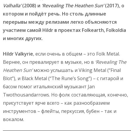
Valhalla’
(2008) и
‘Revealing The Heathen Sun’
(2017), о
котором и пойдёт речь. Но столь длинные
перерывы между релизами легко объясняются
участием самой Hildr в проектах Folkearth, Folkoldia
и многих других.
Hildr Valkyrie
, если очень в общем – это Folk Metal.
Вернее, он превалирует в музыке, но в
‘Revealing The
Heathen Sun’
можно услышать и Viking Metal (“Final
Blot”), и Black Metal (“The Rune’s Song”) – с гитарой и
басом помог итальянский музыкант Jan
Twothousandarrows. Но фолк составляющая, конечно,
присутствует ярче всего – как разнообразием
инструментов – флейты, перкуссия, бубен – так и
вокалом.