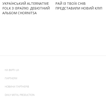
УКРАЇНСЬКИЙ ALTERNATIVE
РАЙ ІЗ ТВОЇХ СНІВ
FOLK З ІЗРАЇЛЮ: ДЕБЮТНИЙ
ПРЕДСТАВИЛИ НОВИЙ КЛІП
АЛЬБОМ CHORNITSA
НА ВАРТІ UA
ПАРТНЕРИ
НОВИНИ ПАРТНЕРІВ
DAILY METAL PRODUCTION