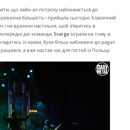
міти, що лайн-ап потроху наближається до
ереважна більшість і прийшла сьогодні. Класичний
оч і не вразили настільки, щоб з’явитись в
 попередні дві команди.
Svarga
зіграли на тому ж
огадатись із назви, були більш наближені до pagan
окращився, а вже настав час для гостей із Польщі.