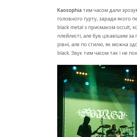
Kaosophia
тим часом дали зрозу
головного гурту, заради якого п
black metal з присмаком occult, х
плейлисті, але був цікавішим за
рівні, але по стилю, як можна зд
black. Звук тим часом так і не п