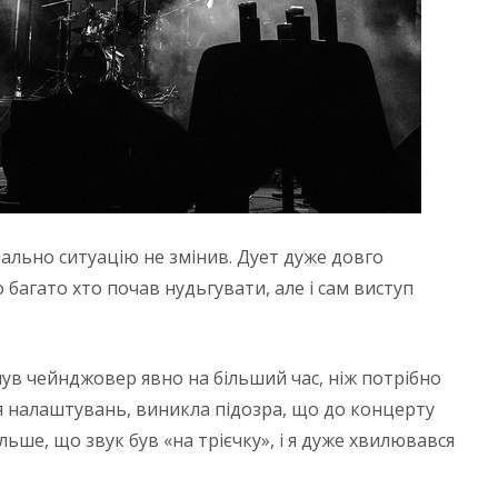
льно ситуацію не змінив. Дует дуже довго
багато хто почав нудьгувати, але і сам виступ
нув чейнджовер явно на більший час, ніж потрібно
 налаштувань, виникла підозра, що до концерту
ільше, що звук був «на трієчку», і я дуже хвилювався