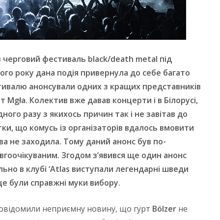
 черговий фестиваль
black
/
death
metal
під
ього року дана подія привернула до себе багато
тивалю анонсували одних з кращих представників
рт
M
gła. Колектив вже давав концерти і в Білорусі,
дного разу з якихось причин так і не завітав до
тки, що комусь із організаторів вдалось вмовити
ава не заходила. Тому даний анонс був по-
вгоочікуваним. Згодом з’явився ще один анонс
ьно в клубі ‘
Atlas
виступали легендарні шведи
це були справжні муки вибору.
повідомили неприємну новину, що гурт
Bölzer
не