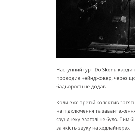
Наступний гурт
Do
Skonu
кардина
проводив чейнджовер, через що 
бадьорості не додав.
Коли вже третій колектив затяг
на підключення та завантаження
саундчеку взагалі не було. Тим б
за якість звуку на хедлайнерах.