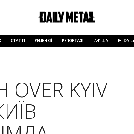
Ю
СТАТТІ
РЕЦЕНЗІЇ
РЕПОРТАЖІ
АФІША
DAIL
 OVER KYIV
КИЇВ
 ІМЛА