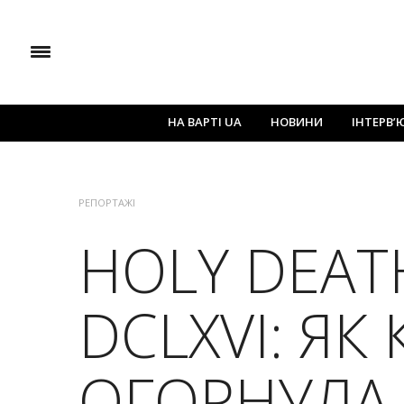
НА ВАРТІ UA
НОВИНИ
ІНТЕРВ’
РЕПОРТАЖІ
HOLY DEATH
DCLXVI: ЯК 
ОГОРНУЛА