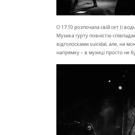
О 17:10 розпочала свій сет (і в
Музика гурту повністю співпадає
відголосками suicidal, але, на 
напрямку – в музиці просто не б