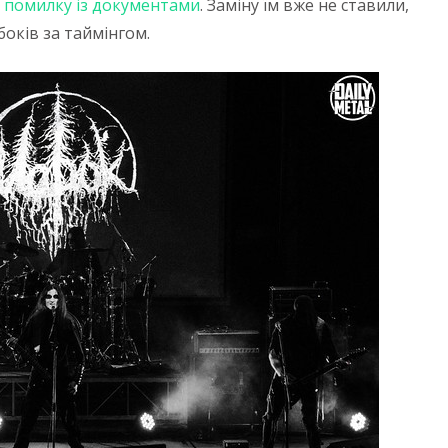
 помилку із документами
. Заміну їм вже не ставили,
боків за таймінгом.