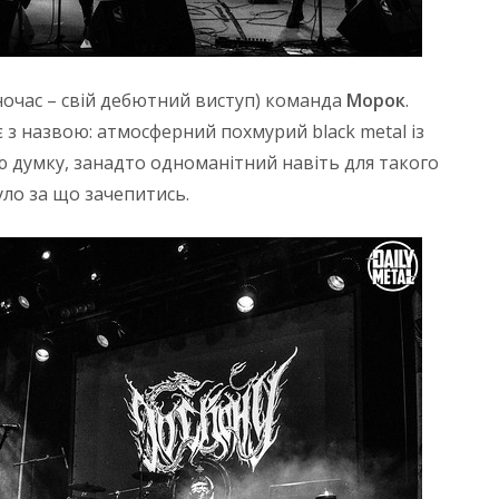
одночас – свій дебютний виступ) команда
Морок
.
 з назвою: атмосферний похмурий black metal із
мою думку, занадто одноманітний навіть для такого
уло за що зачепитись.