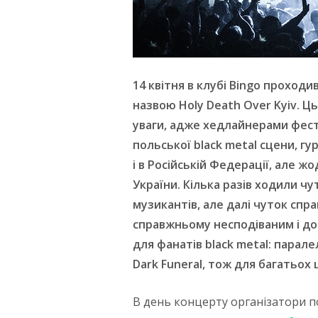
14 квітня в клубі
Bingo
проходив
назвою
Holy
Death
Over
Kyiv
. Ц
уваги, адже хедлайнерами фес
польської black metal сцени, гу
і в Російській Федерації, але жо
України. Кілька разів ходили чу
музикантів, але далі чуток спр
справжньому несподіваним і до
для фанатів black metal: паралел
Dark
Funeral
, тож для багатьох 
В день концерту організатори 