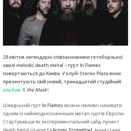
29 квітня легендарні співзасновники гетеборзької
хвилі melodic death metal – гурт In Flames
повертаються до Києва. У клубі Stereo Plaza вони
презентують свій новий, тринадцятий студійний
альбом
‘I, the Mask’
.
Шведський гурт
In Flames
можна сміливо називати
одним із найнеоднозначніших метал-гуртів Європи.
Стартувавши як експериментальний сайд-проект
death metal гітариста
Jesper Strömblad
, вони стали