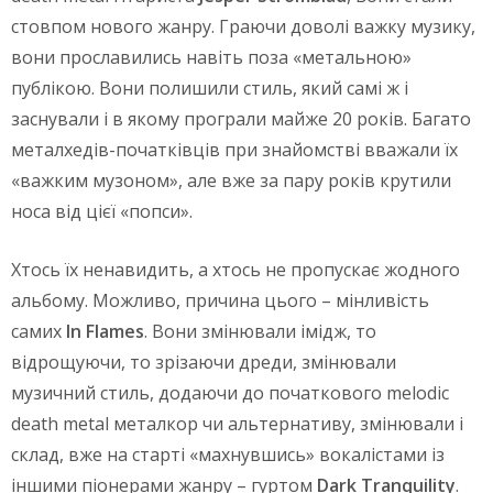
стовпом нового жанру. Граючи доволі важку музику,
вони прославились навіть поза «метальною»
публікою. Вони полишили стиль, який самі ж і
заснували і в якому програли майже 20 років. Багато
металхедів-початківців при знайомстві вважали їх
«важким музоном», але вже за пару років крутили
носа від цієї «попси».
Хтось їх ненавидить, а хтось не пропускає жодного
альбому. Можливо, причина цього – мінливість
самих
In Flames
. Вони змінювали імідж, то
відрощуючи, то зрізаючи дреди, змінювали
музичний стиль, додаючи до початкового melodic
death metal металкор чи альтернативу, змінювали і
склад, вже на старті «махнувшись» вокалістами із
іншими піонерами жанру – гуртом
Dark Tranquility
.