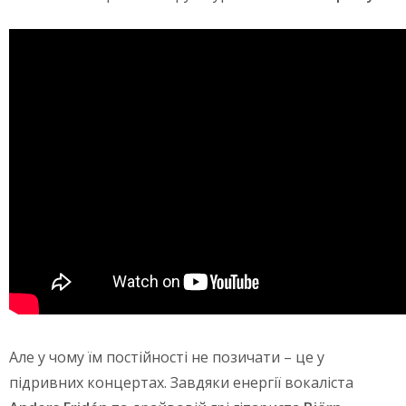
Але у чому їм постійності не позичати – це у
підривних концертах. Завдяки енергії вокаліста