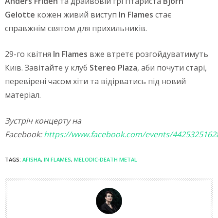
Anders Fridén
та драйвовій грі гітариста
Björn
Gelotte
кожен живий виступ
In Flames
стає
справжнім святом для прихильників.
29-го квітня
In Flames
вже втретє розгойдуватимуть
Київ. Завітайте у клуб
Stereo Plaza
, аби почути старі,
перевірені часом хіти та відірватись під новий
матеріал.
Зустріч концерту на
Facebook:
https://www.facebook.com/events/4425325162
TAGS:
AFISHA
,
IN FLAMES
,
MELODIC-DEATH METAL