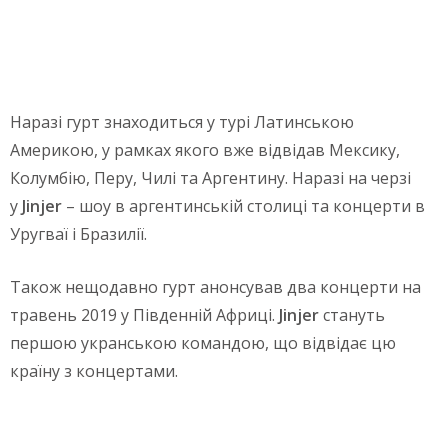
Наразі гурт знаходиться у турі Латинською
Америкою, у рамках якого вже відвідав Мексику,
Колумбію, Перу, Чилі та Аргентину. Наразі на черзі
у
Jinjer
– шоу в аргентинській столиці та концерти в
Уругваї і Бразилії.
Також нещодавно гурт анонсував два концерти на
травень 2019 у Південній Африці.
Jinjer
стануть
першою укранською командою, що відвідає цю
країну з концертами.