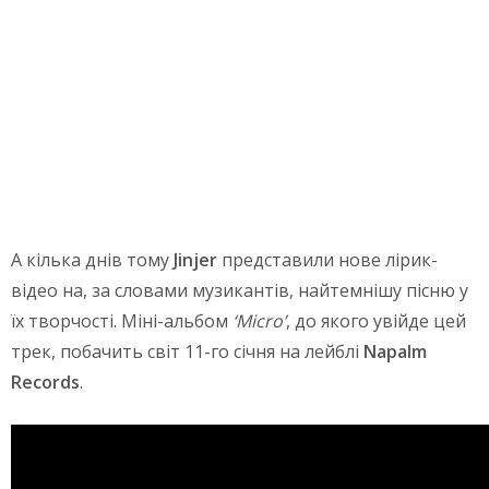
А кілька днів тому
Jinjer
представили нове лірик-
відео на, за словами музикантів, найтемнішу пісню у
їх творчості. Міні-альбом
‘Micro’
, до якого увійде цей
трек, побачить світ 11-го січня на лейблі
Napalm
Records
.