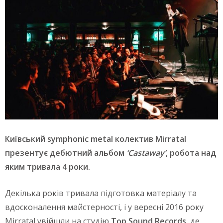
Київський symphonic metal колектив Mirratal
презентує дебютний альбом
‘Castaway’
, робота над
яким тривала 4 роки.
Декілька років тривала підготовка матеріалу та
вдосконалення майстерності, і у вересні 2016 року
Mirratal увійшли на студію
Top Sound Records
, де