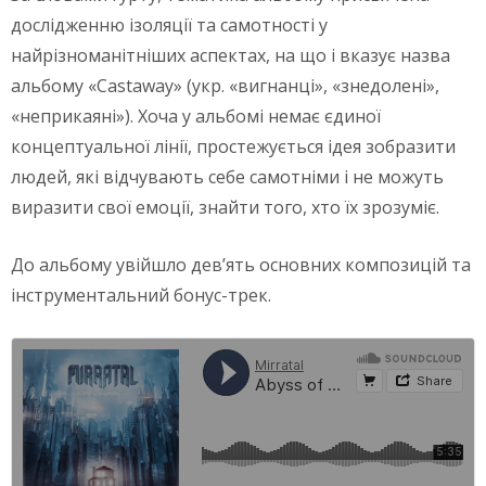
дослідженню ізоляції та самотності у
найрізноманітніших аспектах, на що і вказує назва
альбому «Castaway» (укр. «вигнанці», «знедолені»,
«неприкаяні»). Хоча у альбомі немає єдиної
концептуальної лінії, простежується ідея зобразити
людей, які відчувають себе самотніми і не можуть
виразити свої емоції, знайти того, хто їх зрозуміє.
До альбому увійшло дев’ять основних композицій та
інструментальний бонус-трек.