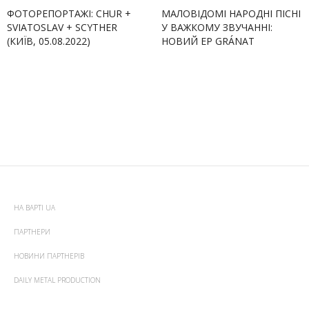
ФОТОРЕПОРТАЖІ: CHUR +
МАЛОВІДОМІ НАРОДНІ ПІСНІ
SVIATOSLAV + SCYTHER
У ВАЖКОМУ ЗВУЧАННІ:
(КИЇВ, 05.08.2022)
НОВИЙ EP GRÁNAT
НА ВАРТІ UA
ПАРТНЕРИ
НОВИНИ ПАРТНЕРІВ
DAILY METAL PRODUCTION