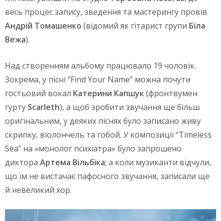
весь процес запису, зведення та мастерингу провів
Андрій Томашенко
(відомий як гітарист групи
Біла
Вежа
).
Над створенням альбому працювало 19 чоловік.
Зокрема, у пісні “Find Your Name” можна почути
гостьовий вокал
Катерини Капшук
(фронтвумен
гурту
Scarleth
), а щоб зробити звучання ще більш
оригінальним, у деяких піснях було записано живу
скрипку, віолончель та гобой. У композиції “Timeless
Sea” на «монолог психіатра» було запрошено
диктора
Артема Вільбіка
; а коли музиканти відчули,
що їм не вистачає пафосного звучання, записали ще
й невеликий хор.