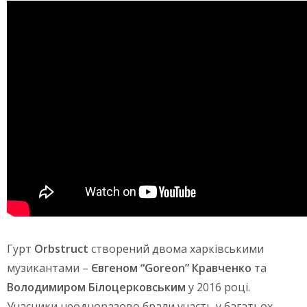
Гурт
Orbstruct
створений двома харківськими
музикантами
–
Євгеном “Goreon” Кравченко
та
Володимиром Білоцерковським
у 2016 році.
Учасники неодноразово брали участь у багатьох