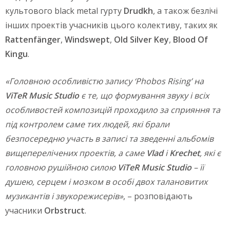
культового black metal гурту
Drudkh
, а також безлічі
інших проектів учасників цього колективу, таких як
Rattenfänger
,
Windswept
,
Old Silver Key
,
Blood Of
Kingu
.
«Головною особливістю запису ‘Phobos Rising’ на
ViTeR Music Studio
є те, що формування звуку і всіх
особливостей композицій проходило за сприяння та
під контролем саме тих людей, які брали
безпосередню участь в записі та зведенні альбомів
вищеперелічених проектів, а саме
Vlad
і
Krechet
, які є
головною рушійною силою
ViTeR Music Studio
– її
душею, серцем і мозком в особі двох талановитих
музикантів і звукорежисерів»
, – розповідають
учасники
Orbstruct
.