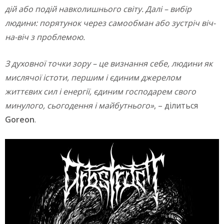
дій або подій навколишнього світу. Далі – вибір
людини: порятунок через самообман або зустріч віч-
на-віч з проблемою.
З духовної точки зору – це визнання себе, людини як
мислячої істоти, першим і єдиним джерелом
життєвих сил і енергії, єдиним господарем свого
минулого, сьогодення і майбутнього»
, – ділиться
Goreon
.