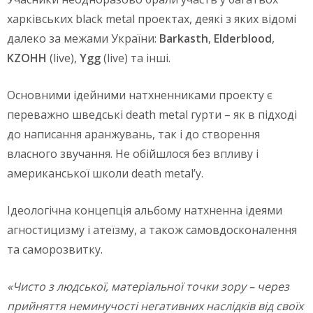
харківських black metal проектах, деякі з яких відомі
далеко за межами України:
Barkasth
,
Elderblood
,
KZOHH
(live),
Ygg
(live) та інші.
Основними ідейними натхненниками проекту є
переважно шведські death metal гурти
–
як в підході
до написання аранжувань, так і до створення
власного звучання. Не обійшлося без впливу і
американської школи death metal’у.
Ідеологічна концепція альбому натхненна ідеями
агностицизму і атеїзму, а також самовдосконалення
та саморозвитку.
«Чисто з людської, матеріальної точки зору – через
прийняття неминучості негативних наслідків від своїх