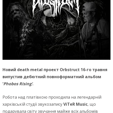
Новий death metal проект Orbstruct 16-го травня
випустив дебютний повноформатний альбом
‘
Phobos Rising’
.
Робота над платівкою проходила на легендарній
харківській студії звукозапису
ViTeR Music
, що
подарувала світу звучання майже всіх альбомів