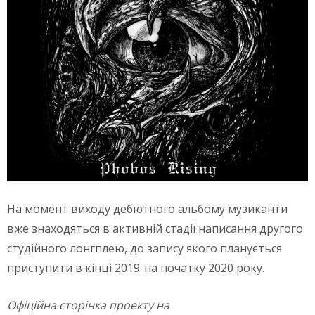
На момент виходу дебютного альбому музиканти
вже знаходяться в активній стадії написання другого
студійного лонгплею, до запису якого планується
приступити в кінці 2019-на початку 2020 року.
Офіційна сторінка проекту на