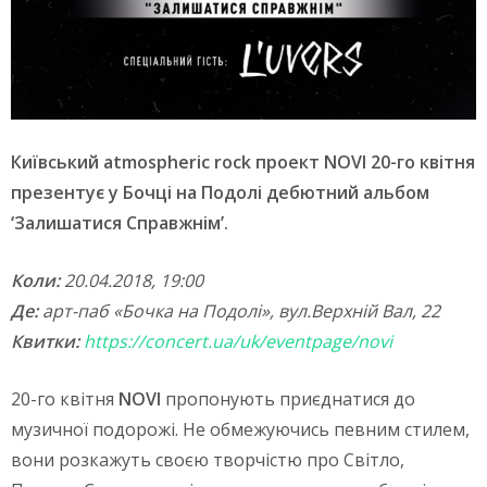
Київський atmospheric rock проект NOVI 20-го квітня
презентує у Бочці на Подолі дебютний альбом
‘Залишатися Справжнім’.
Коли:
20.04.2018, 19:00
Де:
арт-паб «Бочка на Подолі», вул.Верхній Вал, 22
Квитки:
https://concert.ua/uk/eventpage/novi
20-го квітня
NOVI
пропонують приєднатися до
музичної подорожі. Не обмежуючись певним стилем,
вони розкажуть своєю творчістю про Світло,