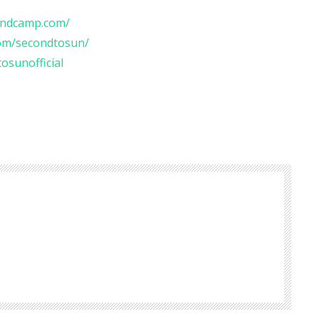
andcamp.com/
com/secondtosun/
osunofficial