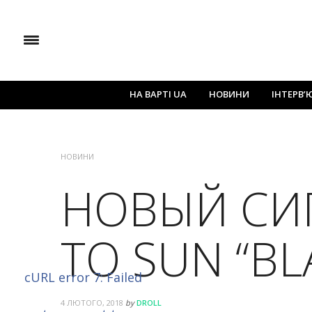
НА ВАРТІ UA
НОВИНИ
ІНТЕРВ’
НОВИНИ
НОВЫЙ СИ
TO SUN “BL
cURL error 7: Failed
4 ЛЮТОГО, 2018
by
DROLL