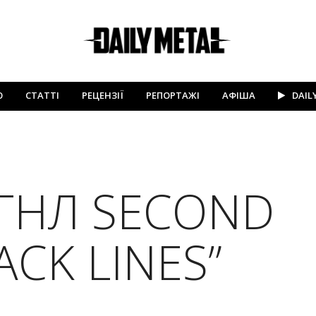
Ю
СТАТТІ
РЕЦЕНЗІЇ
РЕПОРТАЖІ
АФІША
DAIL
ГНЛ SECOND
ACK LINES”