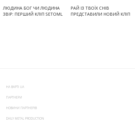
ЛЮДИНА БОГ ЧИ ЛЮДИНА
РАЙ ІЗ ТВОЇХ СНІВ
ЗВІР: ПЕРШИЙ КЛІП SETOML
ПРЕДСТАВИЛИ НОВИЙ КЛІП
НА ВАРТІ UA
ПАРТНЕРИ
НОВИНИ ПАРТНЕРІВ
DAILY METAL PRODUCTION