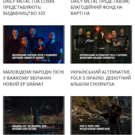
DAILY METAL І UA COMIX
DAILY METAL ПРЕДСТАВЛЯЄ:
ПРЕДСТАВЛЯЮТЬ:
БЛАГОДІЙНИЙ ФОНД НА
ВИДАВНИЦТВО 333
ВАРТІ UA
МАЛОВІДОМІ НАРОДНІ ПІСНІ
УКРАЇНСЬКИЙ ALTERNATIVE
У ВАЖКОМУ ЗВУЧАННІ:
FOLK З ІЗРАЇЛЮ: ДЕБЮТНИЙ
НОВИЙ EP GRÁNAT
АЛЬБОМ CHORNITSA