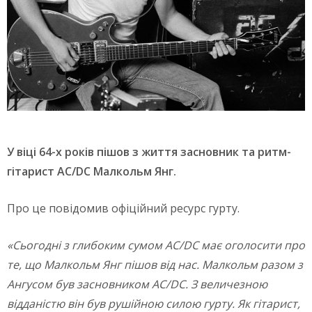
У віці 64-х років пішов з життя засновник та ритм-
гітарист AC/DC Малкольм Янг.
Про це повідомив офіційний ресурс гурту.
«Сьогодні з глибоким сумом AC/DC має оголосити про
те, що Малкольм Янг пішов від нас. Малкольм разом з
Ангусом був засновником AC/DC. З величезною
відданістю він був рушійною силою гурту. Як гітарист,