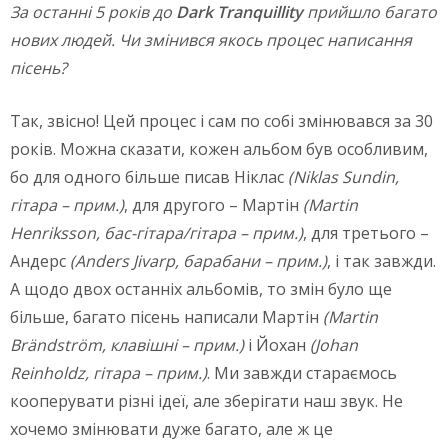
За останні 5 років до
Dark
Tranquillity
прийшло багато
нових людей.
Чи змінився якось процес написання
пісень?
Так, звісно! Цей процес і сам по собі змінювався за 30
років. Можна сказати, кожен альбом був особливим,
бо для одного більше писав Ніклас
(
Niklas
Sundin
,
гітара – прим.)
, для другого – Мартін
(
Martin
Henriksson
, бас-гітара/гітара – прим.)
, для третього –
Андерс
(
Anders
Jivarp
, барабани – прим.)
, і так завжди.
А щодо двох останніх альбомів, то змін було ще
більше, багато пісень написали Мартін
(Martin
Brändström, клавішні – прим.)
і Йохан
(Johan
Reinholdz, гітара – прим.)
. Ми завжди стараємось
кооперувати різні ідеї, але зберігати наш звук. Не
хочемо змінювати дуже багато, але ж це