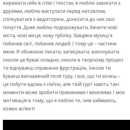
виражати себе в співі і текстах, я люблю зависати з
друзями, люблю виступати перед натовпом,
спілкуватися з авдиторією, доносити до них свої
почуття. Дуже люблю подорожувати, бачити нові
міста, нові місця, нову публіку. Завдяки музиці я
побачив світ, побачив людей. І тому це – частина
мене. Я обожнюю писати, записувати, виконувати.
Інколи це буває складно, інколи в творчому процесі
ти відчуваєш справжню фрустрацію, інколи ти
буваєш виснажений після туру, і все, що ти хочеш –
це побути вдома з сім’єю, але твій гурт навіть такі
моменти може зробити приємними і веселими. І моя
мотивація в тому, що я люблю те, чим займаюсь,
кожен аспект!