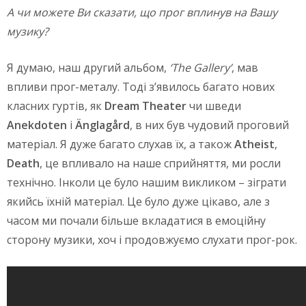
А чи можете Ви сказати, що прог вплинув на Вашу
музику?
Я думаю, наш другий альбом,
‘
The
Gallery
’
, мав
впливи прог-металу. Тоді з’явилось багато нових
класних гуртів, як
Dream
Theater
чи шведи
Anekdoten
і
Änglagård
, в них був чудовий проговий
матеріал. Я дуже багато слухав їх, а також
Atheist
,
Death
, це впливало на наше сприйняття, ми росли
технічно. Інколи це було нашим викликом – зіграти
якийсь їхній матеріал. Це було дуже цікаво, але з
часом ми почали більше вкладатися в емоційну
сторону музики, хоч і продовжуємо слухати прог-рок.