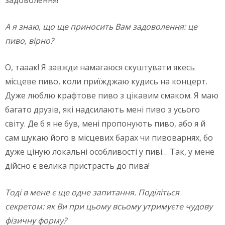
А я знаю, що ще приносить Вам задоволення: це
пиво, вірно?
О, тааак! Я завжди намагаюся скуштувати якесь
місцеве пиво, коли приїжджаю кудись на концерт.
Дуже люблю крафтове пиво з цікавим смаком. Я маю
багато друзів, які надсилають мені пиво з усього
світу. Де б я не був, мені пропонують пиво, або я й
сам шукаю його в місцевих барах чи пивоварнях, бо
дуже ціную локальні особливості у пиві… Так, у мене
дійсно є велика пристрасть до пива!
Тоді в мене є ще одне запитання. Поділіться
секретом: як Ви при цьому всьому утримуєте чудову
фізичну форму?