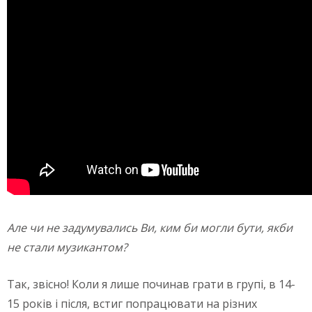
Але чи не задумувались Ви, ким би могли бути, якби
не стали музикантом?
Так, звісно! Коли я лише починав грати в групі, в 14-
15 років і після, встиг попрацювати на різних