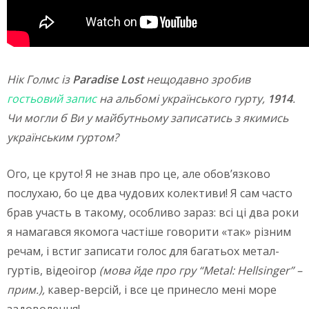
Нік Голмс із
Paradise
Lost
нещодавно зробив
гостьовий запис
на альбомі українського гурту,
1914
.
Чи могли б Ви у майбутньому записатись з якимись
українським гуртом?
Ого, це круто! Я не знав про це, але обов’язково
послухаю, бо це два чудових колективи! Я сам часто
брав участь в такому, особливо зараз: всі ці два роки
я намагався якомога частіше говорити «так» різним
речам, і встиг записати голос для багатьох метал-
гуртів, відеоігор
(мова йде про гру “Metal: Hellsinger” –
прим.),
кавер-версій, і все це принесло мені море
задоволення!