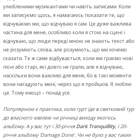
улюбленими музикантами чи навіть записами. Коли
ми записуємо щось, я намагаюсь показати те, що
відчуваємо ми, що відчуваю я сам. Це дуже важлива
частина для мене, особливо коли я стою на сцені і
відчуваю, що люди переді мною не знають текст або
не розуміють слова, але розуміють, що ми хочемо
сказати. Те ж саме відбувається, коли ми граємо нові
пісні або старі, які довго не грали, але я відчуваю,
наскільки вони важливі для мене, бо в такі моменти
вони нагадують мені, через що я пройшов. Я люблю
це. Тому емоції – понад усе.
Популярною є практика, коли гурт їде в святковий тур
до власного ювілею чи річниці виходу якогось
альбому. А у вас тут і 30-річчя
Dark
Tranquillity
, і 20-
річчя альбому ‘
Damage
Done
’. Чи не було у вас таких