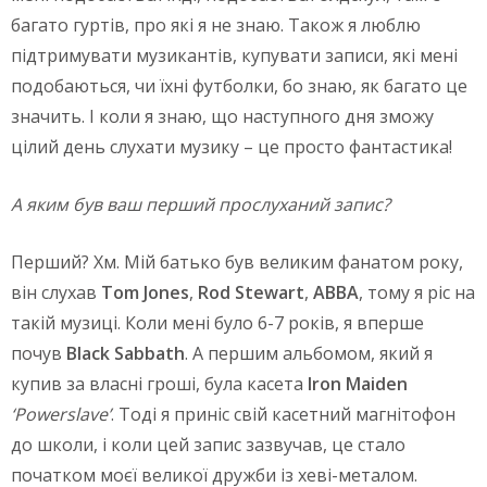
багато гуртів, про які я не знаю. Також я люблю
підтримувати музикантів, купувати записи, які мені
подобаються, чи їхні футболки, бо знаю, як багато це
значить. І коли я знаю, що наступного дня зможу
цілий день слухати музику – це просто фантастика!
А яким був ваш перший прослуханий запис?
Перший? Хм. Мій батько був великим фанатом року,
він слухав
Tom Jones
,
Rod Stewart
,
ABBA
, тому я ріс на
такій музиці. Коли мені було 6-7 років, я вперше
почув
Black
Sabbath
. А першим альбомом, який я
купив за власні гроші, була касета
Iron
Maiden
‘
Powerslave
’
. Тоді я приніс свій касетний магнітофон
до школи, і коли цей запис зазвучав, це стало
початком моєї великої дружби із хеві-металом.