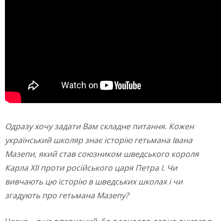
Одразу хочу задати Вам складне питання. Кожен
український школяр знає історію гетьмана Івана
Мазепи, який став союзником шведського короля
Карла ХІІ проти російського царя Петра І. Чи
вивчають цю історію в шведських школах і чи
згадують про гетьмана Мазепу?