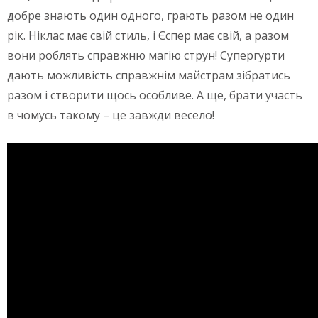
добре знають один одного, грають разом не один
рік. Ніклас має свій стиль, і Єспер має свій, а разом
вони роблять справжню магію струн! Супергурти
дають можливість справжнім майстрам зібратись
разом і створити щось особливе. А ще, брати участь
в чомусь такому – це завжди весело!