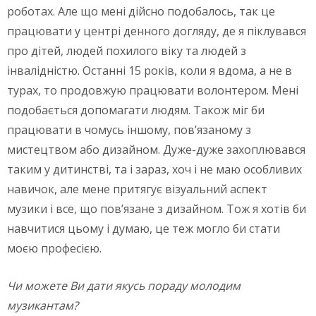
роботах. Але що мені дійсно подобалось, так це
працювати у центрі денного догляду, де я піклувався
про дітей, людей похилого віку та людей з
інвалідністю. Останні 15 років, коли я вдома, а не в
турах, то продовжую працювати волонтером. Мені
подобається допомагати людям. Також міг би
працювати в чомусь іншому, пов’язаному з
мистецтвом або дизайном. Дуже-дуже захоплювався
таким у дитинстві, та і зараз, хоч і не маю особливих
навичок, але мене притягує візуальний аспект
музики і все, що пов’язане з дизайном. Тож я хотів би
навчитися цьому і думаю, це теж могло би стати
моєю професією.
Чи можете Ви дати якусь пораду молодим
музикантам?