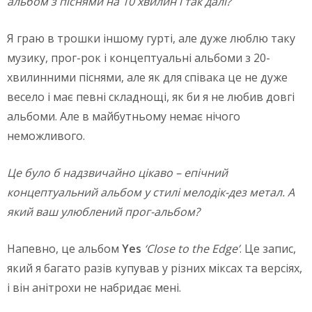
альбом з піснями на 10 хвилин і так далі
?
Я граю в трошки іншому гурті, але дуже люблю таку
музику, прог-рок і концептуальні альбоми з 20-
хвилинними піснями, але як для співака це не дуже
весело і має певні складнощі, як би я не любив довгі
альбоми. Але в майбутньому немає нічого
неможливого.
Це було б надзвичайно цікаво – епічний
концептуальний альбом у стилі мелодік-дез метал. А
який ваш улюблений прог-альбом?
Напевно, це альбом
Yes
‘Close
to
the
Edge’
. Це запис,
який я багато разів купував у різних міксах та версіях,
і він анітрохи не набридає мені.