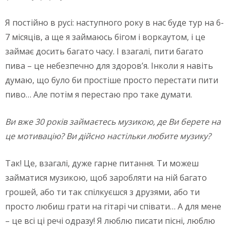
Я постійно в русі: наступного року в нас буде тур на 6-
7 місяців, а ще я займаюсь бігом і воркаутом, і це
займає досить багато часу. І взагалі, пити багато
пива – це небезпечно для здоров’я. Інколи я навіть
думаю, що було би простіше просто перестати пити
пиво… Але потім я перестаю про таке думати.
Ви вже 30 років займаєтесь музикою, де Ви берете на
це мотивацію? Ви дійсно настільки любите музику?
Так! Це, взагалі, дуже гарне питання. Ти можеш
займатися музикою, щоб заробляти на ній багато
грошей, або ти так спілкуєшся з друзями, або ти
просто любиш грати на гітарі чи співати… А для мене
– це всі ці речі одразу! Я люблю писати пісні, люблю