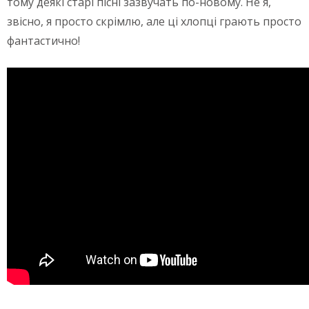
тому деякі старі пісні зазвучать по-новому. Не я,
звісно, я просто скрімлю, але ці хлопці грають просто
фантастично!