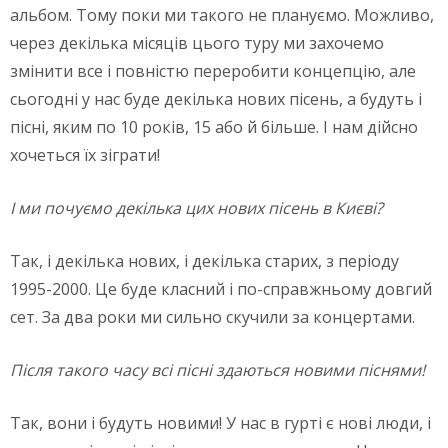
альбом. Тому поки ми такого не плануємо. Можливо,
через декілька місяців цього туру ми захочемо
змінити все і повністю переробити концепцію, але
сьогодні у нас буде декілька нових пісень, а будуть і
пісні, яким по 10 років, 15 або й більше. І нам дійсно
хочеться їх зіграти!
І ми почуємо декілька цих нових пісень в Києві?
Так, і декілька нових, і декілька старих, з періоду
1995-2000. Це буде класний і по-справжньому довгий
сет. За два роки ми сильно скучили за концертами.
Після такого часу всі пісні здаються новими піснями!
Так, вони і будуть новими! У нас в гурті є нові люди, і