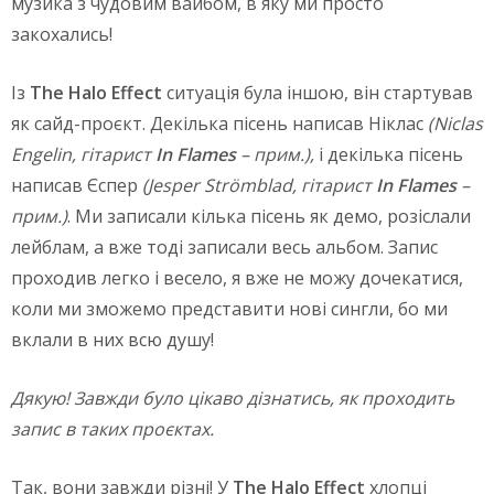
музика з чудовим вайбом, в яку ми просто
закохались!
Із
The
Halo
E
ffect
ситуація була іншою, він стартував
як сайд-проєкт. Декілька пісень написав Ніклас
(Niclas
Engelin, гітарист
In
Flames
– прим.),
і декілька пісень
написав Єспер
(Jesper Strömblad, гітарист
In
Flames
–
прим.)
. Ми записали кілька пісень як демо, розіслали
лейблам, а вже тоді записали весь альбом. Запис
проходив легко і весело, я вже не можу дочекатися,
коли ми зможемо представити нові сингли, бо ми
вклали в них всю душу!
Дякую! Завжди було цікаво дізнатись, як проходить
запис в таких проєктах.
Так, вони завжди різні! У
The
Halo
E
ffect
хлопці