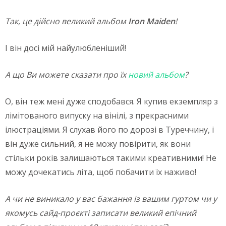
Так, це дійсно великий альбом
Iron
Maiden
!
І він досі мій найулюбленіший!
А що Ви можете сказати про їх
новий альбом
?
О, він теж мені дуже сподобався. Я купив екземпляр з
лімітованого випуску на вінілі, з прекрасними
ілюстраціями. Я слухав його по дорозі в Туреччину, і
він дуже сильний, я не можу повірити, як вони
стільки років залишаються такими креативними! Не
можу дочекатись літа, щоб побачити їх наживо!
А чи не виникало у вас бажання із вашим гуртом чи у
якомусь сайд-проєкті записати великий епічний