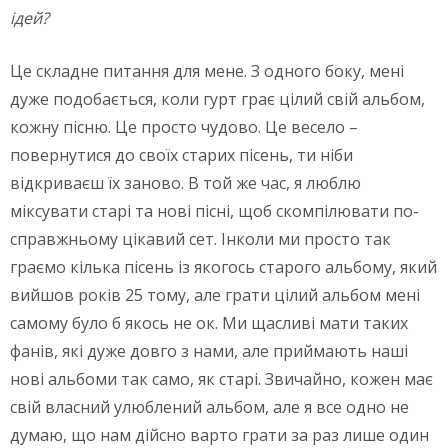
ідей?
Це складне питання для мене. З одного боку, мені
дуже подобається, коли гурт грає цілий свій альбом,
кожну пісню. Це просто чудово. Це весело –
повернутися до своїх старих пісень, ти ніби
відкриваєш їх заново. В той же час, я люблю
міксувати старі та нові пісні, щоб скомпілювати по-
справжньому цікавий сет. Інколи ми просто так
граємо кілька пісень із якогось старого альбому, який
вийшов років 25 тому, але грати цілий альбом мені
самому було б якось не ок. Ми щасливі мати таких
фанів, які дуже довго з нами, але приймають наші
нові альбоми так само, як старі. Звичайно, кожен має
свій власний улюблений альбом, але я все одно не
думаю, що нам дійсно варто грати за раз лише один