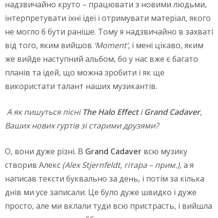
надзвичайно круто – працювати з новими людьми,
інтерпретувати їхні ідеї і отримувати матеріал, якого
не могло б бути раніше. Тому я надзвичайно в захваті
від того, яким вийшов
‘
Moment
’
, і мені цікаво, яким
же вийде наступний альбом, бо у нас вже є багато
планів та ідей, що можна зробити і як ще
використати талант наших музикантів.
А як пишуться пісні
The
Halo
Effect
і
Grand
Cadaver
,
Ваших нових гуртів зі старими друзями?
О, вони дуже різні. В
Grand Cadaver
всю музику
створив Алекс
(Alex Stjernfeldt, гітара – прим.),
а я
написав тексти буквально за день, і потім за кілька
днів ми усе записали. Це було дуже швидко і дуже
просто, але ми вклали туди всю пристрасть, і вийшла