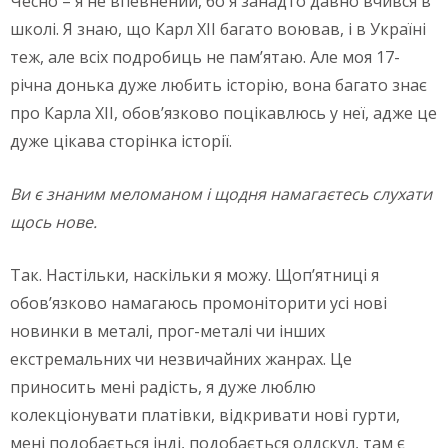
Чесно – я не впевнений, бо я занадто давно вчився в
школі. Я знаю, що Карл ХІІ багато воював, і в Україні
теж, але всіх подробиць не пам’ятаю. Але моя 17-
річна донька дуже любить історію, вона багато знає
про Карла ХІІ, обов’язково поцікавлюсь у неї, адже це
дуже цікава сторінка історії.
Ви є знаним меломаном і щодня намагаєтесь слухати
щось нове.
Так. Настільки, наскільки я можу. Щоп’ятниці я
обов’язково намагаюсь промоніторити усі нові
новинки в металі, прог-металі чи інших
екстремальних чи незвичайних жанрах. Це
приносить мені радість, я дуже люблю
колекціонувати платівки, відкривати нові гурти,
мені подобається інді, подобається олдскул, там є