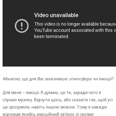
Мікаелю, що для
Вас важливіше: атмосфера чи емоції?
Для мене – емоції. Я думаю, це те, заради чого я
слухаю музику. Відчути щось, або сказати так, щоб усі
це зрозуміли, навіть іншою мовою. Тому я завжди
відчував якийсь емоційний зв’язок зі своїми