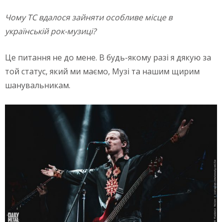
Чому ТС вдалося зайняти особливе місце в
українській рок-музиці?
Це питання не до мене. В будь-якому разі я дякую за
той статус, який ми маємо, Музі та нашим щирим
шанувальникам.