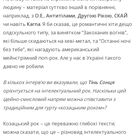
людину – матеріал суттєво інший в порівнянні,
наприклад, з
О.Е.
,
Антитілами
,
Другою Рікою
,
СКАЙ
чи навіть
Karna
. Я би сказав, це романтичні хіти дещо
олдскульного типу, за винятком “Закоханих вогнів”,
які більше скидаються на хеві-метал, та “Останні ночі
без тебе”, які нагадують американський
мейнстрімний поп-рок. Але у нас в Україні такого
давно не робили.
В кількох інтерв’ю ви вказували, що
Тінь Сонця
орієнтується на інтелектуальний рок. Наскільки цей
ідейно-смисловий напрям можна співставити з
традиційним для гурту «козацьким роком»?
Козацький рок – це переважно глибокі тексти;
можна сказати, що це – різновид інтелектуального