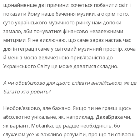
щонайменше дві причини: хочеться побачити світ і
показати йому наше бачення музики, а окрім того,
суто українського музичного ринку нам допоки
замало, аби почуватися фінансово незалежними
митцями. Я не виключаю, що саме зараз настав час
для інтеграції саме у світовий музичний простір, хоча
й мені з моєю величезною прив’язаністю до
Українського Світу це може даватися складно.
А чи обов’язково для цього співати англійською, як це
багато хто робить?
Необов’язково, але бажано. Якщо ти не граєш щось
абсолютно унікальне, як, наприклад,
ДахаБраха
чи,
як варіант,
Motanka
, це радше необхідність, бо
слухачам усе ж важливо розуміти, про що ти співаєш.