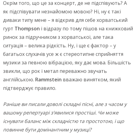
Окрім того, що це за концерт, де не підспівують? А
як підспівувати незнайомою мовою? Ні, ну є такі
диваки типу мене – я відкрив для себе хорватський
гурт
Thompson
і відразу по тому пішов на книжковий
ринок за підручником з хорватської, але така
ситуація – велика рідкість. Ну, і ще є фактор – у
багатьох слухачів усе ж є стереотипне сприйняття
музики за певною вібрацією, яку дає мова. Більшість
звикли, що рок і метал переважно звучать
англійською.
Rammstein
вважаю винятком, який
підтверджує правило.
Раніше ви писали доволі складні пісні, але з часом у
вашому репертуарі з
’
явилися
простіші.
Чи може
існувати баланс між складністю та простотою, і що
повинне бути домінантним у музиці?