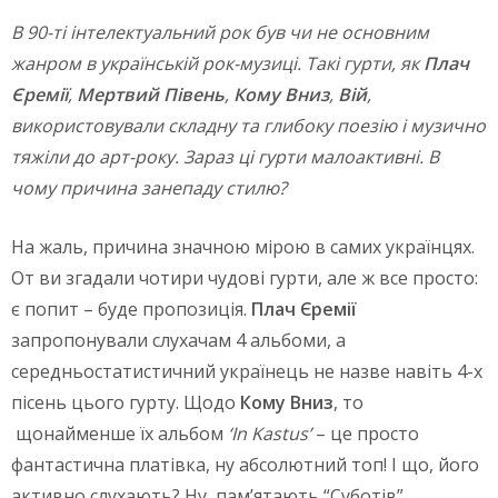
В 90-ті інтелектуальний рок був чи не основним
жанром в українській рок-музиці. Такі гурти, як
Плач
Єремії
,
Мертвий Півень
,
Кому Вниз
,
Вій
,
використовували складну та глибоку поезію і музично
тяжіли до арт-року. Зараз ці гурти малоактивні. В
чому причина занепаду стилю?
На жаль, причина значною мірою в самих українцях.
От ви згадали чотири чудові гурти, але ж все просто:
є попит – буде пропозиція.
Плач Єремії
запропонували слухачам 4 альбоми, а
середньостатистичний українець не назве навіть 4-х
пісень цього гурту. Щодо
Кому Вниз
, то
щонайменше їх альбом
‘
In Kastus’
– це просто
фантастична платівка, ну абсолютний топ! І що, його
активно слухають? Ну, пам’ятають “Суботів”,