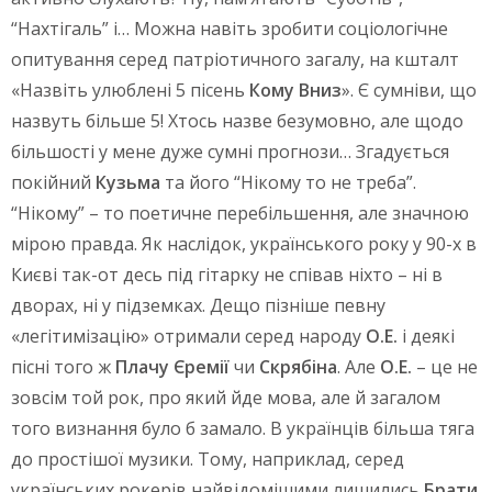
“Нахтігаль” і… Можна навіть зробити соціологічне
опитування серед патріотичного загалу, на кшталт
«Назвіть улюблені 5 пісень
Кому Вниз
». Є сумніви, що
назвуть більше 5! Хтось назве безумовно, але щодо
більшості у мене дуже сумні прогнози… Згадується
покійний
Кузьма
та його “Нікому то не треба”.
“Нікому” – то поетичне перебільшення, але значною
мірою правда. Як наслідок, українського року у 90-х в
Києві так-от десь під гітарку не співав ніхто – ні в
дворах, ні у підземках. Дещо пізніше певну
«легітимізацію» отримали серед народу
О.Е.
і деякі
пісні того ж
Плачу Єремії
чи
Скрябіна
. Але
О.Е.
– це не
зовсім той рок, про який йде мова, але й загалом
того визнання було б замало. В українців більша тяга
до простішої музики. Тому, наприклад, серед
українських рокерів найвідомішими лишились
Брати