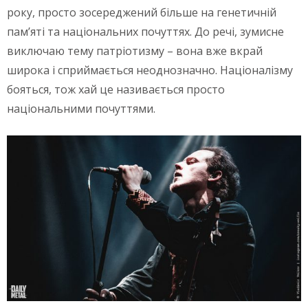
року, просто зосереджений більше на генетичній
пам’яті та національних почуттях. До речі, зумисне
виключаю тему патріотизму – вона вже вкрай
широка і сприймається неоднозначно. Націоналізму
бояться, тож хай це називається просто
національними почуттями.