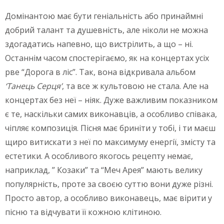
Домінантою має бути геніальність або принаймні
добрий талант та душевність, але ніколи не можна
здогадатись напевно, що вистрілить, а що – ні.
Останнім часом спостерігаємо, як на концертах усіх
рве “Дорога в ліс”. Так, вона відкривала альбом
‘
Танець Серця’
, та все ж культовою не стала. Але на
концертах без неї – ніяк. Дуже важливим показником
є те, наскільки самих виконавців, а особливо співака,
чіпляє композиція. Пісня має бриніти у тобі, і ти маєш
щиро витискати з неї по максимуму енергії, змісту та
естетики. А особливого якогось рецепту немає,
наприклад, ” Козаки” та “Меч Арея” мають велику
популярність, проте за своєю суттю вони дуже різні.
Просто автор, а особливо виконавець, має вірити у
пісню та відчувати її кожною клітиною.