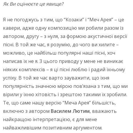
Як Ви оцінюєте це явище?
Я не погоджусь з тим, що “Козаки” і “Меч Арея” – це
кавери, адже одну композицію ми робили разом із
автором, другу – з нуля, за формою акустичної версії
пісні. В той же час, я розумію, до чого ви хилите –
можливо, це найбільш популярні наші пісні, хоч
написав їх не я. З цього приводу у мене не виникає
ніяких комплексів – я ці пісні люблю і радий їхньому
успіху. В той же час варто зауважити, що їхня
популярність значною мірою пов’язана з тим, що ми
вірили у їхню хітовість і зрештою такими їх зробили.
Те, що саме нашу версію “Меча Арея” більшість,
включно з автором
Василем Лютим
, вважають
найкращою інтерпретацією, є для мене
найважливішим позитивним аргументом.