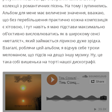
колекції з романтичних пісень. На тому і зупинились.
Альбом для мене має величезне значення, вважаю,
що без перебільшення практично кожна композиція
є хітовою, і тут навіть я маю підстави максимально
об’єктивно висловлюватись як в широкому сенсі
«металіст», який займається лірикою дуже зрідка.
Взагалі, роблячи цей альбом, я відчув себе трохи
меломаном, що підсів на дещо іншу музику. Ну, це
така собі вишенька на торті нашої дискографії.