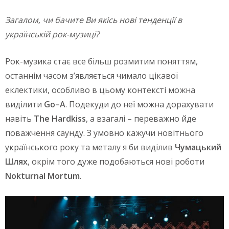
Загалом, чи бачите Ви якісь нові тенденції в
українській рок-музиці?
Рок-музика стає все більш розмитим поняттям,
останнім часом з’являється чимало цікавої
еклектики, особливо в цьому контексті можна
виділити
Go
–
A
. Подекуди до неї можна дорахувати
навіть
The
Hardkiss
, а взагалі – переважно йде
поважчення саунду. З умовно кажучи новітнього
українського року та металу я би виділив
Чумацький
Шлях
, окрім того дуже подобаються нові роботи
Nokturnal
Mortum
.