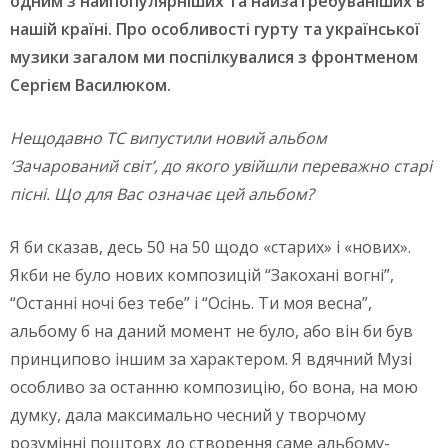
одним з найпопулярніших та найзатребуваніших в
нашій країні. Про особливості гурту та української
музики загалом ми поспілкувалися з фронтменом
Сергієм Василюком.
Нещодавно ТС випустили новий альбом
‘Зачарований світ’, до якого увійшли переважно старі
пісні. Що для Вас означає цей альбом?
Я би сказав, десь 50 на 50 щодо «старих» і «нових».
Якби не було нових композицій “Закохані вогні”,
“Останні ночі без тебе” і “Осінь. Ти моя весна”,
альбому б на даний момент не було, або він би був
принципово іншим за характером. Я вдячний Музі
особливо за останню композицію, бо вона, на мою
думку, дала максимально чесний у творчому
розумінні поштовх до створення саме альбому-