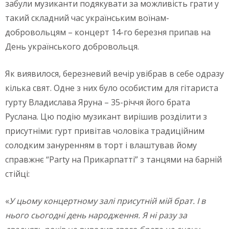
забули музиканти подякувати за можливість грати у
такий складний час українським воїнам-
добровольцям – концерт 14-го березня припав на
День українського добровольця.
Як виявилося, березневий вечір увібрав в себе одразу
кілька свят. Одне з них було особистим для гітариста
гурту Владислава Яруна – 35-річчя його брата
Руслана. Цю подію музикант вирішив розділити з
присутніми: гурт привітав чоловіка традиційним
солодким зануренням в торт і влаштував йому
справжнє “Party на Прикарпатті” з танцями на барній
стійці:
«
У цьому концертному залі присутній мій брат. І в
нього сьогодні день народження. Я ні разу за