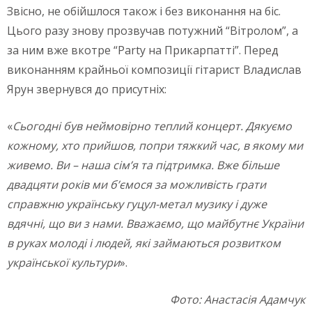
Звісно, не обійшлося також і без виконання на біс.
Цього разу знову прозвучав потужний “Вітролом”, а
за ним вже вкотре “Party на Прикарпатті”. Перед
виконанням крайньої композиції гітарист Владислав
Ярун звернувся до присутніх:
«
Сьогодні був неймовірно теплий концерт. Дякуємо
кожному, хто прийшов, попри тяжкий час, в якому ми
живемо. Ви – наша сім’я та підтримка. Вже більше
двадцяти років ми б’ємося за можливість грати
справжню українську гуцул-метал музику і дуже
вдячні, що ви з нами. Вважаємо, що майбутнє України
в руках молоді і людей, які займаються розвитком
української культури
».
Фото: Анастасія Адамчук