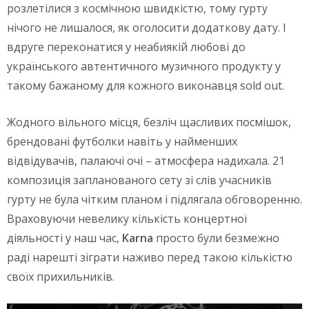
розлетілися з космічною швидкістю, тому гурту
нічого не лишалося, як оголосити додаткову дату. І
вдруге переконатися у неабиякій любові до
українського автентичного музичного продукту у
такому бажаному для кожного виконавця sold out.
Жодного вільного місця, безліч щасливих посмішок,
брендовані футболки навіть у найменших
відвідувачів, палаючі очі – атмосфера надихала. 21
композиція запланованого сету зі слів учасників
гурту не була чітким планом і підлягала обговоренню.
Враховуючи невелику кількість концертної
діяльності у наш час,
Karna
просто були безмежно
раді нарешті зіграти наживо перед такою кількістю
своїх прихильників.