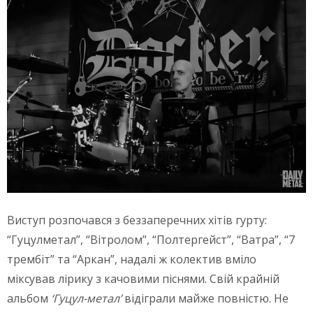
Виступ розпочався з беззаперечних хітів гурту:
“Гуцулметал”, “Вітролом”, “Полтергейст”, “Ватра”, “7
трембіт” та “Аркан”, надалі ж колектив вміло
міксував лірику з качовими піснями. Свій крайній
альбом
‘Гуцул-метал’
відіграли майже повністю. Не