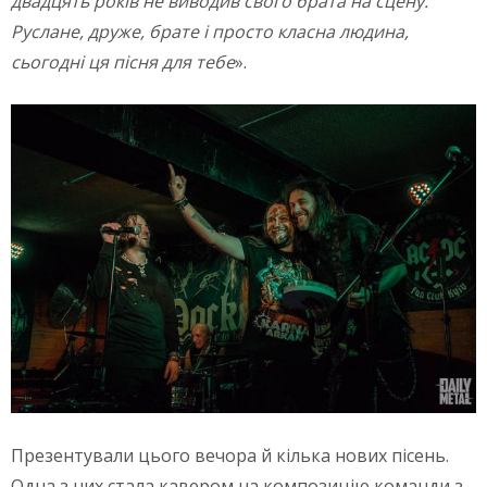
двадцять років не виводив свого брата на сцену.
Руслане, друже, брате і просто класна людина,
сьогодні ця пісня для тебе
».
Презентували цього вечора й кілька нових пісень.
Одна з них стала кавером на композицію команди з