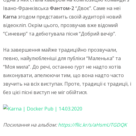
Івано-Франківська
Фантом-2
“Двоє”. Саме на неї
Karna
згодом представить своїй аудиторії новий
відеокліп. Окрім цього, прозвучав вже відомий
“Синевир” та дебютувала пісня “Добрий вечір”.
На завершення майже традиційно прозвучали,
певно, найулюбленіші для публіки “Маленька” та
“Моя мила”. До речі, останню гурт не надто хотів
виконувати, апелюючи тим, що вона надто часто
звучить на всіх виступах. Проте, традиції є традиції, і
без цієї пісні виступ не міг обійтися.
Посилання на альбом:
https://flic.kr/s/aHsmUTGDQK