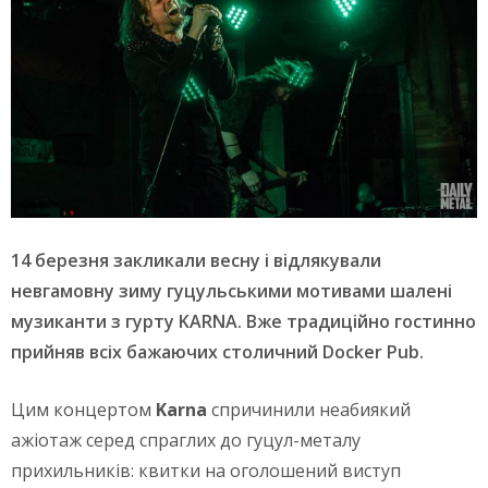
14 березня закликали весну і відлякували
невгамовну зиму гуцульськими мотивами шалені
музиканти з гурту
KARNA
.
Вже традиційно гостинно
прийняв всіх бажаючих столичний
Docker
Pub.
Цим концертом
Karna
спричинили неабиякий
ажіотаж серед спраглих до гуцул-металу
прихильників: квитки на оголошений виступ