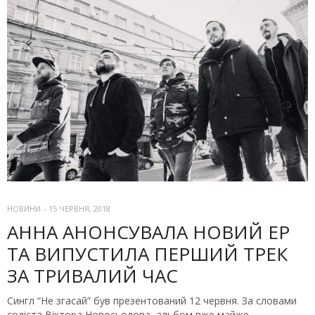
НОВИНИ
-
15 ЧЕРВНЯ, 2018
АННА АНОНСУВАЛА НОВИЙ EP
ТА ВИПУСТИЛА ПЕРШИЙ ТРЕК
ЗА ТРИВАЛИЙ ЧАС
Сингл “Не згасай” був презентований 12 червня. За словами
соліста Віктора Новосьолова, альбом вже майже…