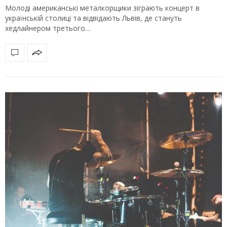
Молоді американські металкорщики зіграють концерт в
українській столиці та відвідають Львів, де стануть
хедлайнером третього…