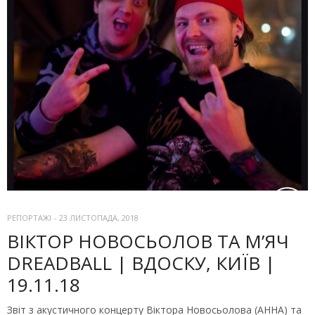
РЕПОРТАЖІ
-
23 ЛИСТОПАДА, 2018
ВІКТОР НОВОСЬОЛОВ ТА М’ЯЧ
DREADBALL | ВДОСКУ, КИЇВ |
19.11.18
Звіт з акустичного концерту Віктора Новосьолова (АННА) та