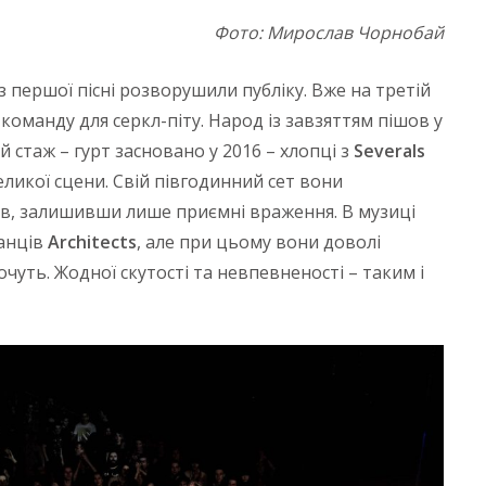
Фото: Мирослав Чорнобай
з першої пісні розворушили публіку. Вже на третій
команду для серкл-піту. Народ із завзяттям пішов у
 стаж – гурт засновано у 2016 – хлопці з
Severals
еликої сцени. Свій півгодинний сет вони
ків, залишивши лише приємні враження. В музиці
танців
Architects
, але при цьому вони доволі
очуть. Жодної скутості та невпевненості – таким і