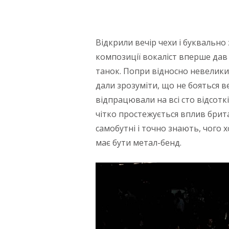
Відкрили вечір чехи і буквально 
композиції вокаліст вперше дав 
танок. Попри відносно невеликий
дали зрозуміти, що не бояться в
відпрацювали на всі сто відсот
чітко простежується вплив бри
самобутні і точно знають, чого х
має бути метал-бенд.