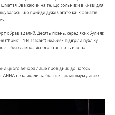
а шмаття. Зважаючи на те, що сольники в Києві для
чікувалось, що прийде дуже багато їхніх фанатів.
му.
рт обрав вдалий. Десять пісень, серед яких були як
я (“Крик” і “Не згасай”) неабияк підігріли публіку.
ося і без славнозвісного «танцють всі» на
вони цього вечора лише провідник до чогось
рт
АННА
не кликали на біс, і це… як мінімум дивно.