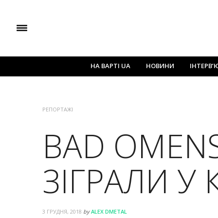
НА ВАРТІ UA
НОВИНИ
ІНТЕРВ’
РЕПОРТАЖІ
BAD OMEN
ЗІГРАЛИ У 
3 ГРУДНЯ, 2018
by
ALEX DMETAL