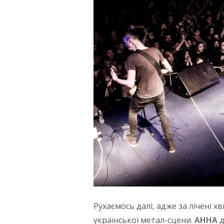
Рухаємось далі, адже за лічені х
української метал-сцени.
АННА
д