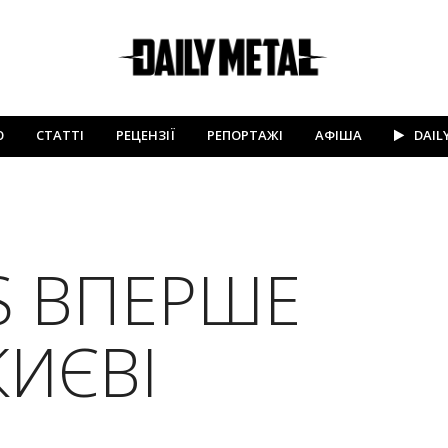
Ю
СТАТТІ
РЕЦЕНЗІЇ
РЕПОРТАЖІ
АФІША
DAIL
S ВПЕРШЕ
КИЄВІ