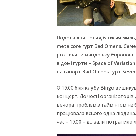
Подолавши понад 6 тисяч миль,
metalcore гурт Bad Omens. Саме
розпочати мандрівку Європою. 
відомі гурти – Space of Variatio
на сапорт Bad Omens гурт Severa
О 19:00 біля
клубу
Bingo вишикув
концерт. До честі організаторів
вечора проблем з таймінгом не 
працювала всього одна людина. 
час – 19:00 – до зали потрапили