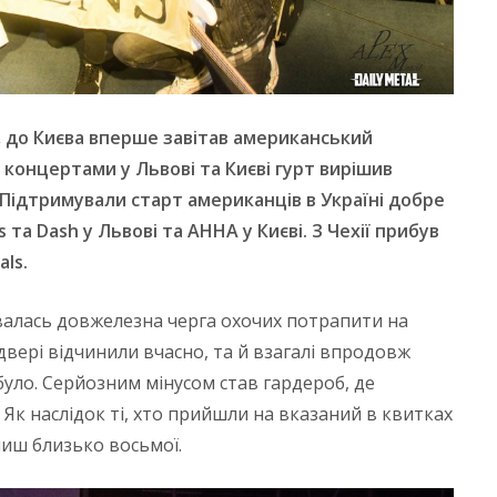
 до Києва вперше завітав американський
 концертами у Львові та Києві гурт вирішив
Підтримували старт американців в Україні добре
ns та Dash у Львові та АННА у Києві. З Чехії прибув
ls.
алась довжелезна черга охочих потрапити на
 двері відчинили вчасно, та й взагалі впродовж
було. Серйозним мінусом став гардероб, де
Як наслідок ті, хто прийшли на вказаний в квитках
 лиш близько восьмої.