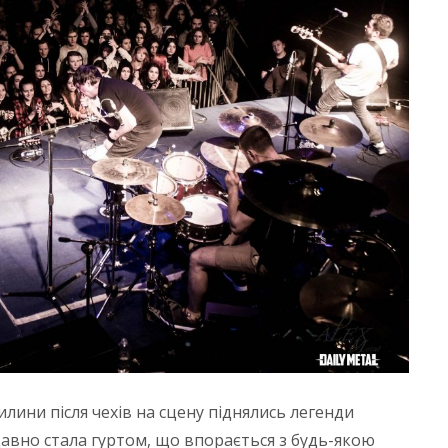
вилини після чехів на сцену піднялись легенди
авно стала гуртом, що впорається з будь-якою