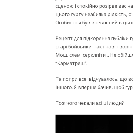
сценою і спокійно розірве вас н
цього гурту неабияка рідкість, о
Особисто я був впевнений в цьо
Рецепт для підкорення публіки гу
старі бойовики, так і нові творінн
Мош, слем, серклпіти… Не обійшл
“Карматреш”.
Та попри все, відчувалось, що 
іншого. Я вперше бачив, щоб гу
Тож чого чекали всі ці люди?