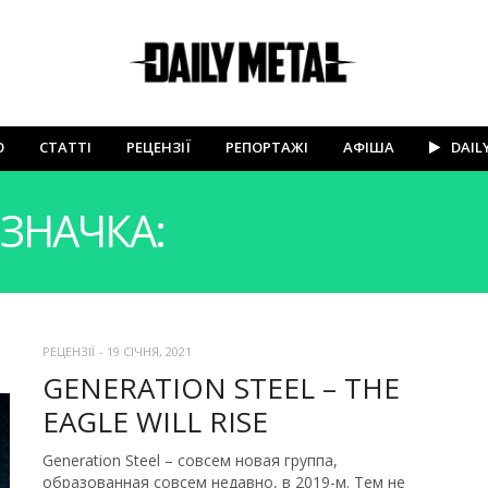
Ю
СТАТТІ
РЕЦЕНЗІЇ
РЕПОРТАЖІ
АФІША
DAIL
ЗНАЧКА:
GENERATION ST
РЕЦЕНЗІЇ
-
19 СІЧНЯ, 2021
GENERATION STEEL – THE
EAGLE WILL RISE
Generation Steel – совсем новая группа,
образованная совсем недавно, в 2019-м. Тем не