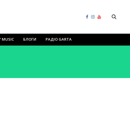
Y MUSIC
БЛОГИ
РАДІО GARTA
EEL