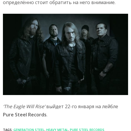
определённо стоит обратить на него внимание.
‘The Eagle Will Rise’
выйдет 22-го января на лейбле
Pure Steel Records
.
TAGS:
GENERATION STEEL
,
HEAVY METAL
,
PURE STEEL RECORDS