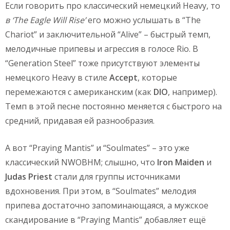
Если говорить про классический немецкий Heavy, то
в ‘The Eagle Will Rise’
его можно услышать в “The
Chariot” и заключительной “Alive” – быстрый темп,
мелодичные припевы и агрессия в голосе Rio. В
“Generation Steel” тоже присутствуют элементы
немецкого Heavy в стиле
Accept
, которые
перемежаются с американским (как
DIO
, например).
Темп в этой песне постоянно меняется с быстрого на
средний, придавая ей разнообразия.
А вот “Praying Mantis” и “Soulmates” – это уже
классический NWOBHM; слышно, что
Iron Maiden
и
Judas Priest
стали для группы источниками
вдохновения. При этом, в “Soulmates” мелодия
припева достаточно запоминающаяся, а мужское
скандирование в “Praying Mantis” добавляет ещё