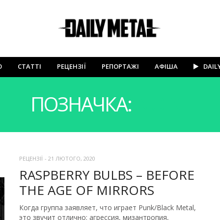
Ю
СТАТТІ
РЕЦЕНЗІЇ
РЕПОРТАЖІ
АФІША
DAIL
ПОЗНАЧКА:
NOISE
РЕЦЕНЗІЇ
-
21 ЛЮТОГО, 2020
RASPBERRY BULBS – BEFORE
THE AGE OF MIRRORS
Когда группа заявляет, что играет Punk/Black Metal,
это звучит отлично: агрессия, мизантропия,