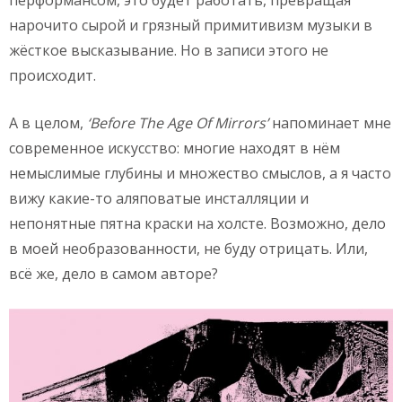
перформансом, это будет работать, превращая
нарочито сырой и грязный примитивизм музыки в
жёсткое высказывание. Но в записи этого не
происходит.
А в целом,
‘
Before
The
Age
Of
Mirrors’
напоминает мне
современное искусство: многие находят в нём
немыслимые глубины и множество смыслов, а я часто
вижу какие-то аляповатые инсталляции и
непонятные пятна краски на холсте. Возможно, дело
в моей необразованности, не буду отрицать. Или,
всё же, дело в самом авторе?