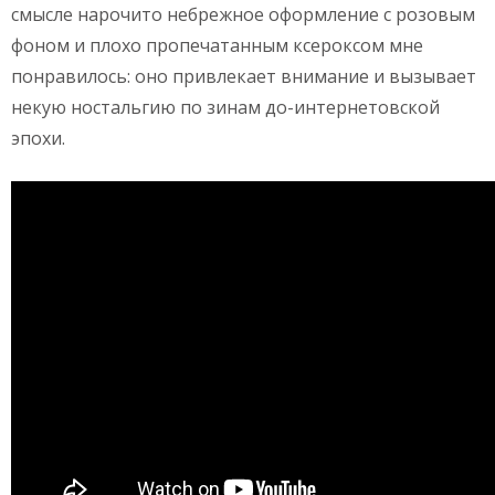
смысле нарочито небрежное оформление с розовым
фоном и плохо пропечатанным ксероксом мне
понравилось: оно привлекает внимание и вызывает
некую ностальгию по зинам до-интернетовской
эпохи.