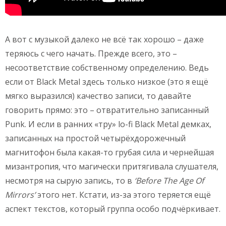
А вот с музыкой далеко не всё так хорошо – даже
теряюсь с чего начать. Прежде всего, это –
несоответствие собственному определению. Ведь
если от Black Metal здесь только низкое (это я ещё
мягко выразился) качество записи, то давайте
говорить прямо: это – отвратительно записанный
Punk. И если в ранних «тру» lo-fi Black Metal демках,
записанных на простой четырёхдорожечный
магнитофон была какая-то грубая сила и чернейшая
мизантропия, что магически притягивала слушателя,
несмотря на сырую запись, то в
‘
Before
The
Age
Of
Mirrors’
этого нет. Кстати, из-за этого теряется ещё
аспект текстов, который группа особо подчёркивает.