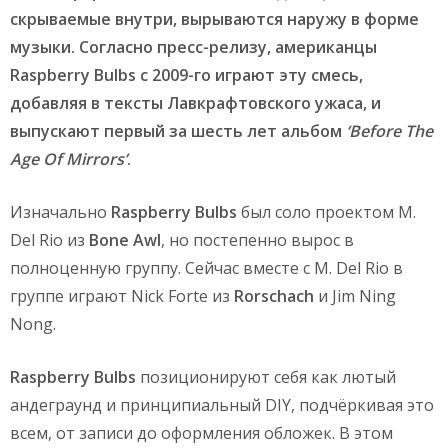
скрываемые внутри, вырываются наружу в форме
музыки. Согласно пресс-релизу, американцы
Raspberry
Bulbs с 2009-го играют эту смесь,
добавляя в тексты Лавкрафтовского ужаса, и
выпускают первый за шесть лет альбом
‘
Before
The
Age
Of
Mirrors’
.
Изначально
Raspberry
Bulbs
был соло проектом M.
Del Rio из
Bone
Awl
, но постепенно вырос в
полноценную группу. Сейчас вместе с M. Del Rio в
группе играют Nick Forte из
Rorschach
и Jim Ning
Nong.
Raspberry
Bulbs
позиционируют себя как лютый
андеграунд и принципиальный DIY, подчёркивая это
всем, от записи до оформления обложек. В этом