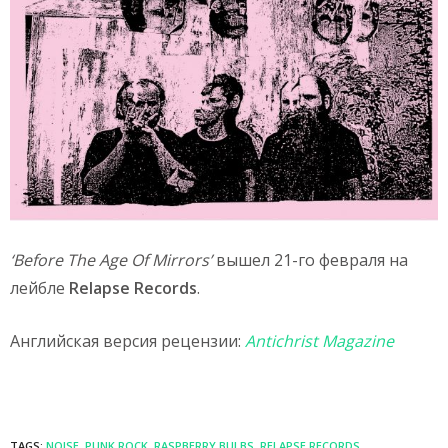
‘Before The Age Of Mirrors’
вышел 21-го февраля на
лейбле
Relapse Records
.
Английская версия рецензии:
Antichrist Magazine
TAGS:
NOISE
,
PUNK ROCK
,
RASPBERRY BULBS
,
RELAPSE RECORDS