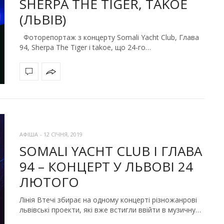
SHERPA THE TIGER, TAKOE
(ЛЬВІВ)
Фоторепортаж з концерту Somali Yacht Club, Глава
94, Sherpa The Tiger і takoe, що 24-го…
АФІША
-
12 СІЧНЯ, 2019
SOMALI YACHT CLUB І ГЛАВА
94 – КОНЦЕРТ У ЛЬВОВІ 24
ЛЮТОГО
Лінія Втечі збирає на одному концерті різножанрові
львівські проекти, які вже встигли ввійти в музичну…