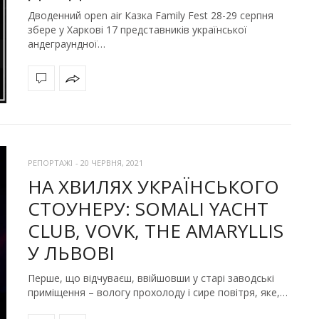
Дводенний open air Казка Family Fest 28-29 серпня
збере у Харкові 17 представників української
андеграундної…
РЕПОРТАЖІ
-
20 ЧЕРВНЯ, 2021
НА ХВИЛЯХ УКРАЇНСЬКОГО
СТОУНЕРУ: SOMALI YACHT
CLUB, VOVK, THE AMARYLLIS
У ЛЬВОВІ
Перше, що відчуваєш, ввійшовши у старі заводські
приміщення – вологу прохолоду і сире повітря, яке,…