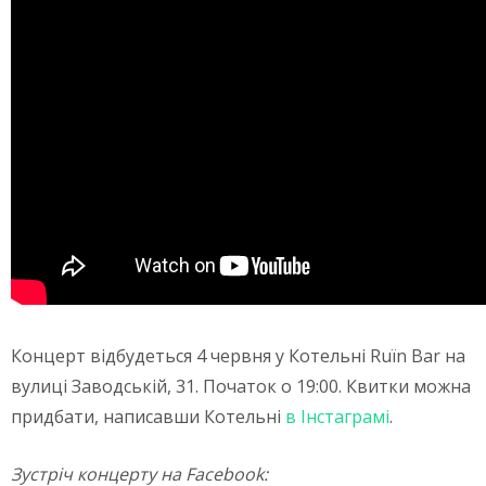
Концерт відбудеться 4 червня у Котельні Ruїn Bar на
вулиці Заводській, 31.
Початок о 19:00.
Квитки можна
придбати, написавши Котельні
в Інстаграмі
.
Зустріч концерту на Facebook: