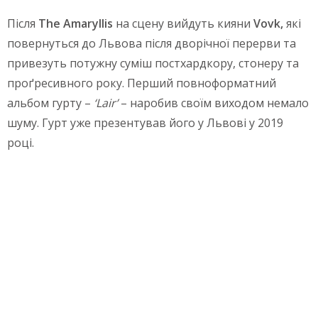
Після
The Amaryllis
на сцену вийдуть кияни
Vovk
,
які
повернуться до Львова після дворічної перерви та
привезуть потужну суміш постхардкору, стонеру та
проґресивного року. Перший повноформатний
альбом гурту –
‘
Lair’
– наробив своїм виходом немало
шуму. Гурт уже презентував його у Львові у 2019
році.