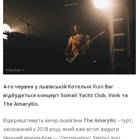
4-го червня у львівській Котельні
Ruїn
Bar
відбудеться концерт Somali Yacht Club, Vovk та
The Amaryllis.
Відкриватимуть вечір львів’яни
The Amaryllis
– гурт,
заснований у 2018 році, який вже встиг видати
перший мініальбом — ‘
Germination’
. Хлопці досі