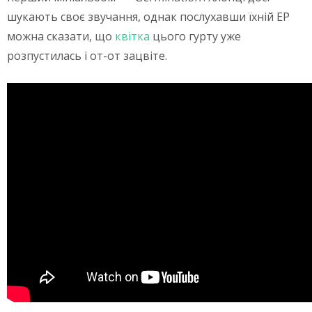
шукають своє звучання, однак послухавши їхній EP
можна сказати, що
квітка
цього гурту уже
розпустилась і от-от зацвіте.