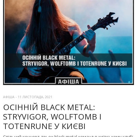
АФІША
-
11 ЛИСТОПАДА, 2021
ОСІННІЙ BLACK METAL:
STRYVIGOR, WOLFTOMB І
TOTENRUNE У КИЄВІ
Спільний концерт трьох black metal команд в київському клубі