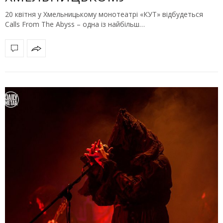
20 квітня у Хмельницькому монотеатрі «КУТ» відбудеться
Calls From The Abyss – одна із найбільш…