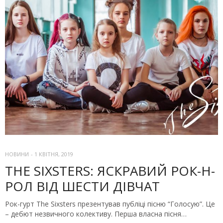
НОВИНИ
-
1 КВІТНЯ, 2019
THE SIXSTERS: ЯСКРАВИЙ РОК-Н-
РОЛ ВІД ШЕСТИ ДІВЧАТ
Рок-гурт The Sixsters презентував публіці пісню “Голосую”. Це
– дебют незвичного колективу. Перша власна пісня…