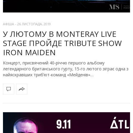
АФІША
-
26 ЛИСТОПАДА, 2019
У ЛЮТОМУ В MONTERAY LIVE
STAGE ПРОЙДЕ TRIBUTE SHOW
IRON MAIDEN
Концерт, присвячений 40-річчю першого альбому
легендарного британського гурту, 15-го лютого зіграє одна з
найяскравіших триб’ют-команд «Мейденів»…