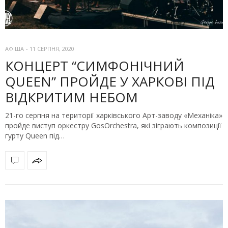
АФІША
-
11 СЕРПНЯ, 2020
КОНЦЕРТ “СИМФОНІЧНИЙ
QUEEN” ПРОЙДЕ У ХАРКОВІ ПІД
ВІДКРИТИМ НЕБОМ
21-го серпня на території харківського Арт-заводу «Механіка»
пройде виступ оркестру GosОrchestra, які зіграють композиції
гурту Queen під…