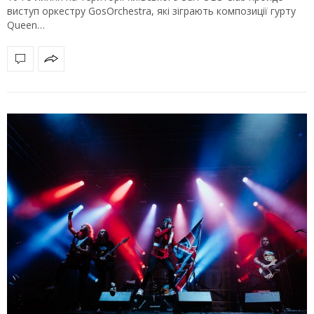
виступ оркестру GosОrchestra, які зіграють композиції гурту
Queen…