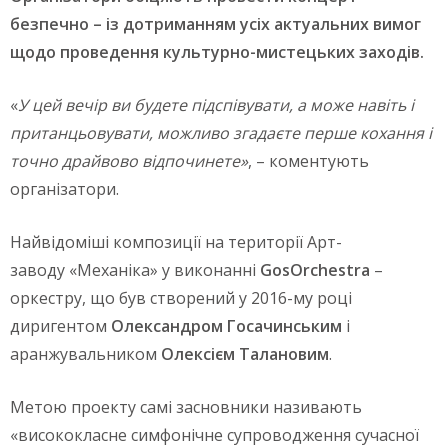
безпечно – із дотриманням усіх актуальних вимог
щодо проведення культурно-мистецьких заходів.
«
У цей вечір ви будете підспівувати, а може навіть і
пританцьовувати, можливо згадаєте перше кохання і
точно драйвово відпочинете»
, – коментують
організатори.
Найвідоміші композиції на території Арт-
заводу «Механіка» у виконанні
GosОrchestra
–
оркестру, що був створений у 2016-му році
диригентом
Олександром Госачинським
і
аранжувальником
Олексієм Талановим
.
Метою проекту самі засновники називають
«висококласне симфонічне супроводження сучасної