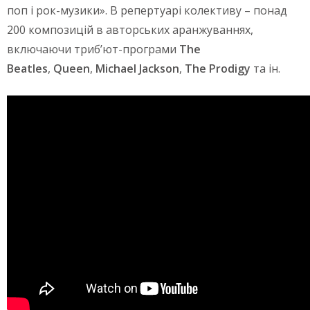
поп і рок-музики». В репертуарі колективу – понад
200 композицій в авторських аранжуваннях,
включаючи триб’ют-програми
The
Beatles
,
Queen
,
Michael Jackson
,
The Prodigy
та ін.