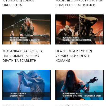
ІСТОРІЯ ВІД LUMOS
MAGIC III З ОРКЕСТРОМ: ПОЛ
ORCHESTRA
РОМЕРО ЗІГРАЄ В КИЄВІ
MOTANKA В ХАРКОВІ ЗА
DEATHEMBER ТУР ВІД
ПІДТРИМКИ I MISS MY
УКРАЇНСЬКИХ DEATH
DEATH ТА SCARLETH
КОМАНД