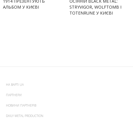
1914 ПРЕЗЕНТУЮТЬ
ОСІННІЙ BLACK METAL:
АЛЬБОМ У КИЄВІ
STRYVIGOR, WOLFTOMB І
TOTENRUNE У КИЄВІ
НА ВАРТІ UA
ПАРТНЕРИ
НОВИНИ ПАРТНЕРІВ
DAILY METAL PRODUCTION