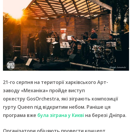
21-го серпня на території харківського Арт-
заводу «Механіка» пройде виступ
оркестру GosОrchestra, які зіграють композиції
гурту Queen під відкритим небом. Раніше ця
програма вже
була зіграна у Києві
на березі Дніпра.
Організатори обіцяють провести концерт