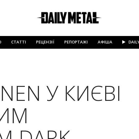
Ю
СТАТТІ
РЕЦЕНЗІЇ
РЕПОРТАЖІ
АФІША
DAIL
NEN У КИЄВІ
НИМ
М DARK