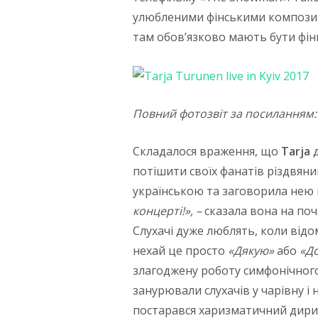
улюбленими фінськими композиці
там обов’язково мають бути фін
Повний фотозвіт за посиланням
Складалося враження, що
Tarja
д
потішити своїх фанатів різдвяни
українською та заговорила нею 
концерті!», –
сказала вона на поч
Слухачі дуже люблять, коли від
нехай це просто
«Дякую»
або
«До
злагоджену роботу симфонічного
занурювали слухачів у чарівну і
постарався харизматичний дири