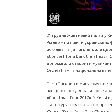
21 грудня Жовтневий палац у Ки
Різдво – потішити українських 
рок-діва Tarja Turunen, але ць
«Concert for a
D
ark Christmas».
допомагали створити музикант
O
rchestra» та національна кап
Tarja Turunen
в минулому вже чо
але цього року вона вперше до
«Christmas Tour 2017»
. У Києві 
свого туру співачка також през
Ghosts (Score for a Dark Christmas