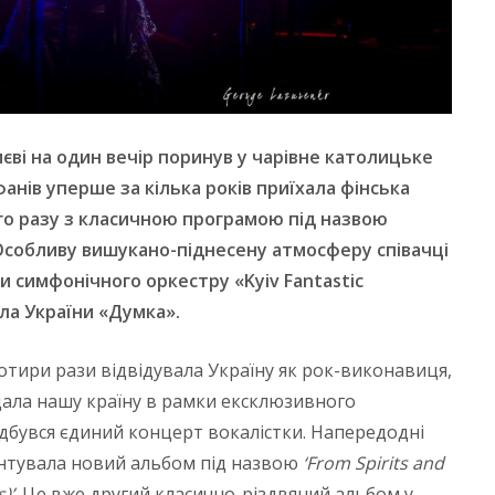
єві на один вечір поринув у чарівне католицьке
фанів уперше за кілька років приїхала фінська
ого разу з класичною програмою під назвою
 Особливу вишукано-піднесену атмосферу співачці
и симфонічного оркестру «Kyiv
F
antastic
ела України «Думка».
тири рази відвідувала Україну як рок-виконавиця,
дала нашу країну в рамки ексклюзивного
відбувся єдиний концерт вокалістки. Напередодні
ентувала новий альбом під назвою
‘
From Spirits and
)’
. Це вже другий класично-різдвяний альбом у