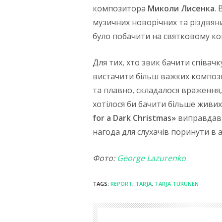
композитора
Миколи Лисенка
. 
музичних новорічних та різдвян
було побачити на святковому кон
Для тих, хто звик бачити співач
вистачити більш важких компози
та плавно, складалося враження,
хотілося би бачити більше живих е
for a
D
ark Christmas»
виправдав 
нагода для слухачів поринути в
Фото:
George Lazurenko
TAGS:
REPORT
,
TARJA
,
TARJA TURUNEN