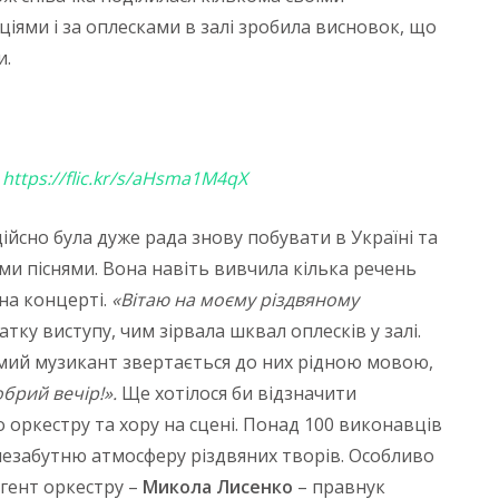
ями і за оплесками в залі зробила висновок, що
и.
:
https://flic.kr/s/aHsma1M4qX
ійсно була дуже рада знову побувати в Україні та
ми піснями. Вона навіть вивчила кілька речень
на концерті.
«Вітаю на моєму різдвяному
атку виступу, чим зірвала шквал оплесків у залі.
омий музикант звертається до них рідною мовою,
брий вечір!».
Ще хотілося би відзначити
 оркестру та хору на сцені. Понад 100 виконавців
 незабутню атмосферу різдвяних творів. Особливо
гент оркестру –
Микола Лисенко
– правнук