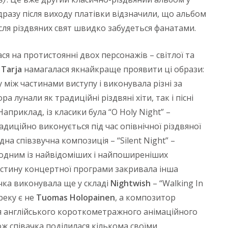
одразу після виходу платівки відзначили, що альбом
сля різдвяних свят швидко забудеться фанатами.
я на протистоянні двох персонажів – світлої та
ж
Tarja
намагалася якнайкраще проявити ці образи:
 між частинами виступу і виконувала різні за
а лунали як традиційні різдвяні хіти, так і пісні
Наприклад, із класики була “O Holy Night” –
адиційно виконується під час опівнічної різдвяної
на співзвучна композиція – “Silent Night” –
є одним із найвідоміших і найпоширеніших
 частину концертної програми закривала інша
чка виконувала ще у складі
Nightwish
– “Walking In
реку є не
Tuomas Holopainen
, а композитор
для англійського короткометражного анімаційного
ж співачка поділилася кількома своїми