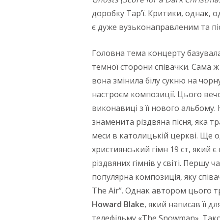
доробку Тар’ї. Критики, однак, 
є дуже вузьконаправленим та пі
Головна тема концерту базувалас
темної сторони співачки. Сама 
вона змінила білу сукню на чорну
настроєм композиції. Цього вечор
виконавиці з її нового альбому. 
знаменита різдвяна пісня, яка тр
меси в католицькій церкві. Ще од
християнський гімн 19 ст, який 
різдвяних гімнів у світі. Першу
популярна композиція, яку співа
The Air”. Однак автором цього т
Howard Blake
, який написав її 
телефільму «The Snowman». Тако