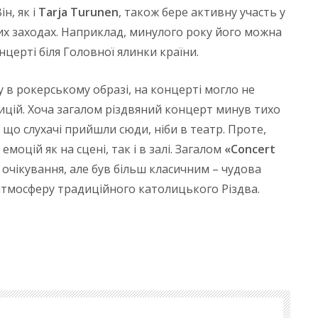
Він, як і
Tarja Turunen
, також бере активну участь у
их заходах. Наприклад, минулого року його можна
церті біля Головної ялинки країни.
ку в рокерському образі, на концерті могло не
цій. Хоча загалом різдвяний концерт минув тихо
 що слухачі прийшли сюди, ніби в театр. Проте,
моцій як на сцені, так і в залі. Загалом
«Concert
очікування, але був більш класичним – чудова
 атмосферу традиційного католицького Різдва.