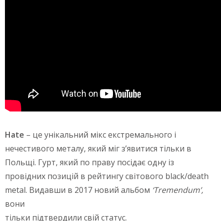
Hate
– це унікальний мікс екстремального і
нечестивого металу, який міг з’явитися тільки в
Польщі. Гурт, який по праву посідає одну із
провідних позицій в рейтингу світового black/death
metal. Видавши в 2017 новий альбом
‘Tremendum’,
вони
тільки підтвердили свій статус.