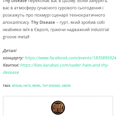
Thy Disease
переконає вас в цьому. Вони занурять
вас в атмосферу сучасного сурового сьогодення і
розкажуть про похмурі сценарії технократичного
апокаліпсису.
Thy Disease
– гурт, який зробив собі
неабияке ім’я в Європі, граючи надважкий industrial
groove metal!
Деталі
концерту:
https://www.facebook.com/events/183589592
Квитки:
https://kiev.karabas.com/vader-hate-and-thy-
desease
TAGS:
AFISHA
,
HATE
,
NEWS
,
THY DISEASE
,
VADER