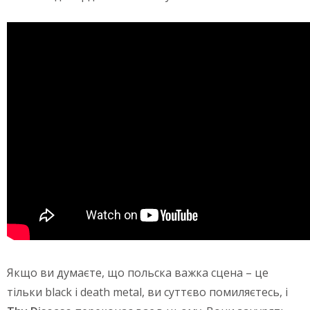
Якщо ви думаєте, що польска важка сцена – це
тільки black і death metal, ви суттєво помиляєтесь, і