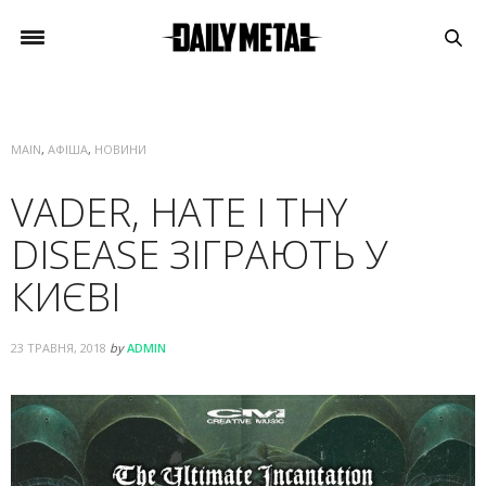
MAIN
,
АФІША
,
НОВИНИ
VADER, HATE І THY
DISEASE ЗІГРАЮТЬ У
КИЄВІ
23 ТРАВНЯ, 2018
by
ADMIN