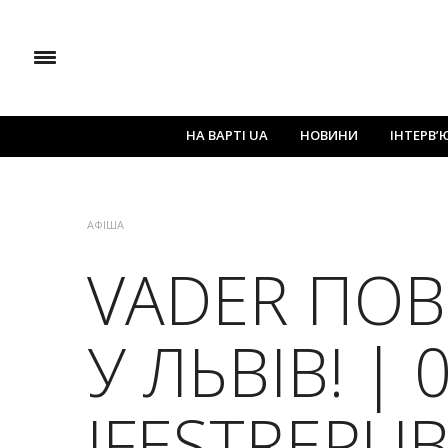
НА ВАРТІ UA
НОВИНИ
ІНТЕРВ’
АФІША
VADER ПО
У ЛЬВІВ! | 0
!FESTREPUB