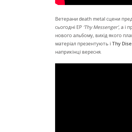
Ветерани death metal сцени пред
сьогодні ЕР
‘Thy Messenger’
, а і
нового альбому, вихід якого пла
матеріал презентують і
Thy Dіs
наприкінці вересня.