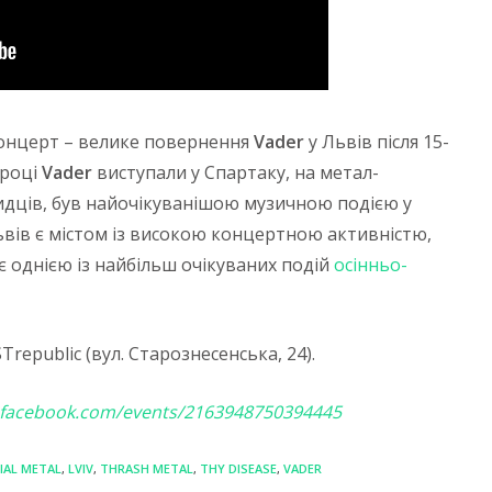
концерт – велике повернення
Vader
у Львів після 15-
 році
Vader
виступали у Спартаку, на метал-
видців, був найочікуванішою музичною подією у
ьвів є містом із високою концертною активністю,
є однією із найбільш очікуваних подій
осінньо-
Trepublic (вул. Старознесенська, 24).
.facebook.com/events/2163948750394445
IAL METAL
,
LVIV
,
THRASH METAL
,
THY DISEASE
,
VADER