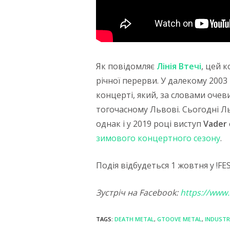
Як повідомляє
Лінія Втечі
, цей 
річної перерви. У далекому 2003
концерті, який, за словами оче
тогочасному Львові. Сьогодні Л
однак і у 2019 році виступ
Vader
зимового концертного сезону
.
Подія відбудеться 1 жовтня у !FES
Зустріч на Facebook:
https://www
TAGS:
DEATH METAL
,
GTOOVE METAL
,
INDUSTR