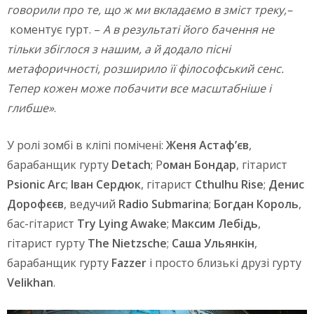
говорили про те, що ж ми вкладаємо в зміст треку,–
коментує гурт. –
А в результаті його бачення не
тільки збіглося з нашим, а й додало пісні
метафоричності, розширило її філософський сенс.
Тепер кожен може побачити все масштабніше і
глибше»
.
У ролі зомбі в кліпі помічені:
Женя Астаф’єв
,
барабанщик гурту
Detach
; Р
оман Бондар
, гітарист
Psionic Arc
;
Іван Сердюк
, гітарист
Cthulhu Rise
;
Денис
Дорофєєв
, ведучий
Radio Submarina
;
Богдан Король
,
бас-гітарист
Try Lying Awake
;
Максим Лебідь
,
гітарист гурту
The Nietzsche
;
Саша Ульянкін
,
барабанщик гурту
Fazzer
і просто близькі друзі гурту
Velikhan
.