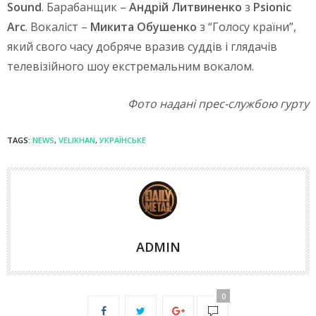
Sound
. Барабанщик –
Андрій Литвиненко
з
Psionic
Arc
. Вокаліст –
Микита Обушенко
з “Голосу країни”,
який свого часу добряче вразив суддів і глядачів
телевізійного шоу екстремальним вокалом.
Фото надані прес-службою гурту
TAGS:
NEWS
,
VELIKHAN
,
УКРАЇНСЬКЕ
ADMIN
0