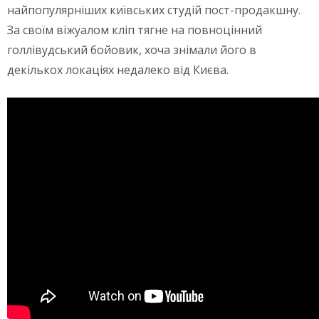
найпопулярніших київських студій пост-продакшну.
За своїм віжуалом кліп тягне на повноцінний
голлівудський бойовик, хоча знімали його в
декількох локаціях недалеко від Києва.