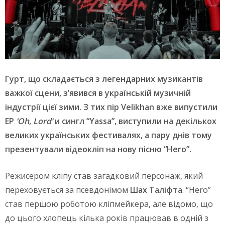
Гурт, що складається з легендарних музикантів
важкої сцени, з’явився в українській музичній
індустрії цієї зими. З тих пір Velikhan вже випустили
ЕР
‘Oh, Lord’
и сингл “Yassa”, виступили на декількох
великих українських фестивалях, а пару днів тому
презентували відеокліп на нову пісню “Hero”.
Режисером кліпу став загадковий персонаж, який
переховується за псевдонімом
Шах Таліфта
. “Hero”
став першою роботою кліпмейкера, але відомо, що
до цього хлопець кілька років працював в одній з