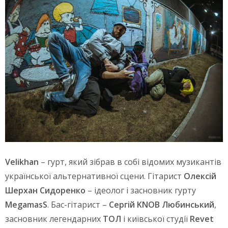
Velikhan
– гурт, який зібрав в собі відомих музикантів
української альтернативної сцени. Гітарист
Олексій
Шерхан Сидоренко
– ідеолог і засновник гурту
MegamasS
. Бас-гітарист –
Сергій KNOB Любинський
,
засновник легендарних
ТОЛ
і київської студії
Revet