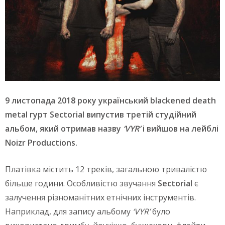
9 листопада 2018 року український blackened death
metal гурт Sectorial випустив третій студійний
альбом, який отримав назву
‘VYR’
і вийшов на лейблі
Noizr Productions.
Платівка містить 12 треків, загальною тривалістю
більше години. Особливістю звучання
Sectorial
є
залучення різноманітних етнічних інструментів.
Наприклад, для запису альбому
‘VYR’
було