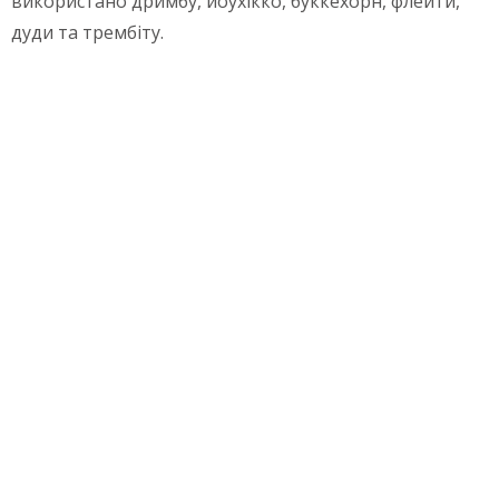
використано дримбу, йоухікко, буккехорн, флейти,
дуди та трембіту.