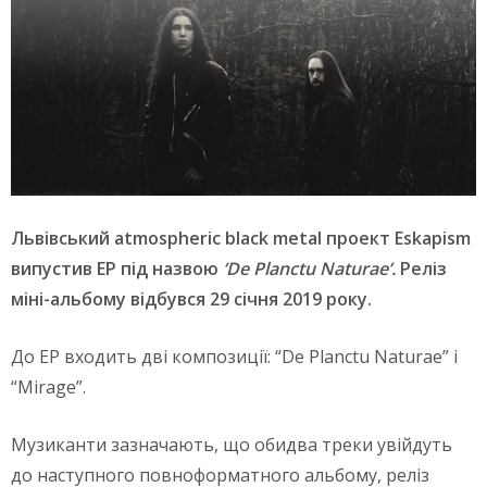
Львівський atmospheric black metal проект Eskapism
випустив EP під назвою
‘De Planctu Naturae’.
Реліз
міні-альбому відбувся 29 січня 2019 року.
До EP входить дві композиції: “De Planctu Naturae” і
“Mirage”.
Музиканти зазначають, що обидва треки увійдуть
до наступного повноформатного альбому, реліз