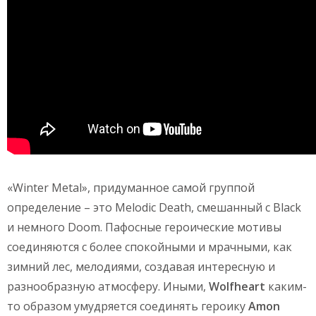
«Winter Metal», придуманное самой группой
определение – это Melodic Death, смешанный с Black
и немного Doom. Пафосные героические мотивы
соединяются с более спокойными и мрачными, как
зимний лес, мелодиями, создавая интересную и
разнообразную атмосферу. Иными,
Wolfheart
каким-
то образом умудряется соединять героику
Amon