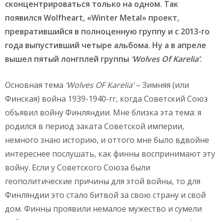
сконцентрироваться только на одном. Так
появился Wolfheart, «Winter Metal» проект,
превратившийся в полноценную группу и с 2013-го
года выпустивший четыре альбома. Ну а в апреле
вышел пятый лонгплей группы
‘
Wolves
Of
Karelia’
.
Основная тема
‘
Wolves
OF
Karelia’
– Зимняя (или
Финская) война 1939-1940-гг, когда Советский Союз
объявил войну Финляндии. Мне близка эта тема: я
родился в период заката Советской империи,
немного знаю историю, и оттого мне было вдвойне
интереснее послушать, как финны воспринимают эту
войну. Если у Советского Союза были
геополитические причины для этой войны, то для
Финляндии это стало битвой за свою страну и свой
дом. Финны проявили немалое мужество и сумели