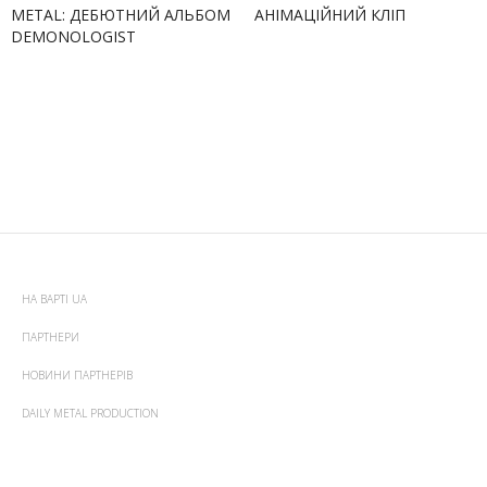
METAL: ДЕБЮТНИЙ АЛЬБОМ
АНІМАЦІЙНИЙ КЛІП
DEMONOLOGIST
НА ВАРТІ UA
ПАРТНЕРИ
НОВИНИ ПАРТНЕРІВ
DAILY METAL PRODUCTION