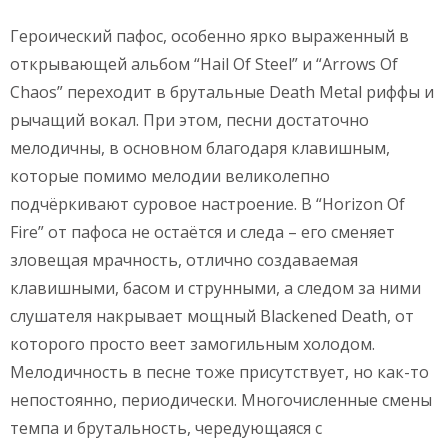
Героический пафос, особенно ярко выраженный в
открывающей альбом “Hail Of Steel” и “Arrows Of
Chaos” переходит в брутальные Death Metal риффы и
рычащий вокал. При этом, песни достаточно
мелодичны, в основном благодаря клавишным,
которые помимо мелодии великолепно
подчёркивают суровое настроение. В “Horizon Of
Fire” от пафоса не остаётся и следа – его сменяет
зловещая мрачность, отлично создаваемая
клавишными, басом и струнными, а следом за ними
слушателя накрывает мощный Blackened Death, от
которого просто веет замогильным холодом.
Мелодичность в песне тоже присутствует, но как-то
непостоянно, периодически. Многочисленные смены
темпа и брутальность, чередующаяся с