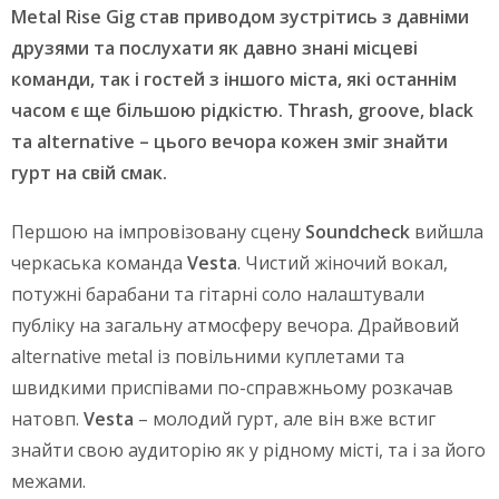
Metal
Rise
Gig
став приводом зустрітись з давніми
друзями та послухати як давно знані місцеві
команди, так і гостей з іншого міста, які останнім
часом є ще більшою рідкістю.
Thrash
,
g
roove, black
та alternative – цього вечора кожен зміг знайти
гурт на свій смак.
Першою на імпровізовану сцену
Soundcheck
вийшла
черкаська команда
Vesta
. Чистий жіночий вокал,
потужні барабани та гітарні соло налаштували
публіку на загальну атмосферу вечора. Драйвовий
аlternative metal із повільними куплетами та
швидкими приспівами по-справжньому розкачав
натовп.
Vesta
– молодий гурт, але він вже встиг
знайти свою аудиторію як у рідному місті, та і за його
межами.