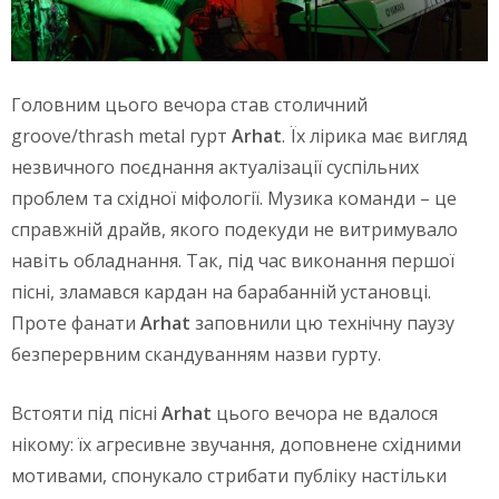
Головним цього вечора став столичний
groove/thrash metal гурт
Arhat
. Їх лірика має вигляд
незвичного поєднання актуалізації суспільних
проблем та східної міфології. Музика команди – це
справжній драйв, якого подекуди не витримувало
навіть обладнання. Так, під час виконання першої
пісні, зламався кардан на барабанній установці.
Проте фанати
Arhat
заповнили цю технічну паузу
безперервним скандуванням назви гурту.
Встояти під пісні
Arhat
цього вечора не вдалося
нікому: їх агресивне звучання, доповнене східними
мотивами, спонукало стрибати публіку настільки