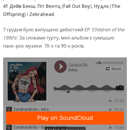
41 Дейв Бекш
,
Піт Вентц
(
Fall Out Boy
),
Нудлз
(
The
Offspring
) і
Zebrahead
.
7 грудня було випущено дебютний ЕР
‘Children of the
1990’s’
. За словами гурту, міні-альбом є сумішшю
панк-рок музики 70-х та 90-х років.