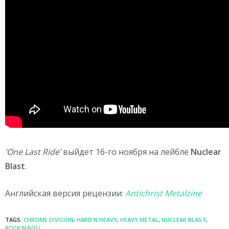
‘One Last Ride’
выйдет 16-го ноября на лейбле
Nuclear
Blast
.
Английская версия рецензии:
Antichrist Metalzine
TAGS:
CHROME DIVISION
,
HARD'N'HEAVY
,
HEAVY METAL
,
NUCLEAR BLAST
,
ROCK'N'ROLL