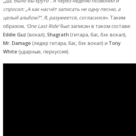
„Да, было бы круто”. А через неделю позвонил и
спросил: „А как насчёт записать не одну песню, а
целый альбом?”. Я, разумеется, согласился»
. Таким
образом,
‘One Last Ride’
был записан в таком составе:
Eddie Guz
(вокал),
Shagrath
(гитара, бас, бэк вокал),
Mr. Damage
(лидер гитара, бас, бэк вокал) и
Tony
White
(ударные, перкуссия).