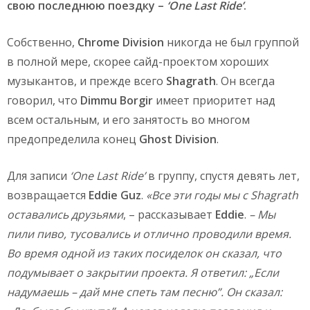
свою последнюю поездку –
‘One Last Ride’
.
Собственно,
Chrome Division
никогда не был группой
в полной мере, скорее сайд-проектом хороших
музыкантов, и прежде всего
Shagrath
. Он всегда
говорил, что
Dimmu Borgir
имеет приоритет над
всем остальным, и его занятость во многом
предопределила конец
Ghost Division
.
Для записи
‘One Last Ride’
в группу, спустя девять лет,
возвращается
Eddie Guz
.
«Все эти годы мы с Shagrath
оставались друзьями
, – рассказывает
Eddie
.
– Мы
пили пиво, тусовались и отлично проводили время.
Во время одной из таких посиделок он сказал, что
подумывает о закрытии проекта. Я ответил: „Если
надумаешь – дай мне спеть там песню”. Он сказал: