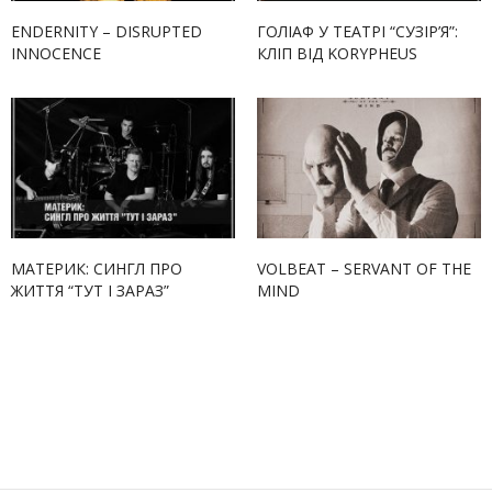
ENDERNITY – DISRUPTED
ГОЛІАФ У ТЕАТРІ “СУЗІР’Я”:
INNOCENCE
КЛІП ВІД KORYPHEUS
МАТЕРИК: СИНГЛ ПРО
VOLBEAT – SERVANT OF THE
ЖИТТЯ “ТУТ І ЗАРАЗ”
MIND