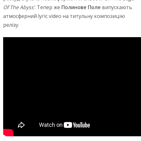
Of The Abyss’
. Тепер же
Полинове Поле
випускають
атмосферний lyric video на титульну композицію
релізу.