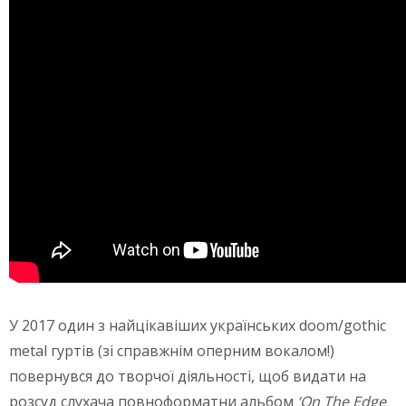
У 2017 один з найцікавіших українських doom/gothic
metal гуртів (зі справжнім оперним вокалом!)
повернувся до творчої діяльності, щоб видати на
розсуд слухача повноформатни альбом
‘On The Edge