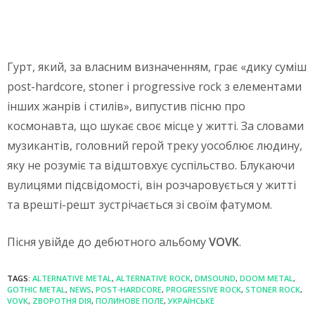
Гурт, який, за власним визначенням, грає «дику суміш
post-hardcore, stoner і progressive rock з елементами
інших жанрів і стилів», випустив пісню про
космонавта, що шукає своє місце у житті. За словами
музикантів, головний герой треку уособлює людину,
яку не розуміє та відштовхує суспільство. Блукаючи
вулицями підсвідомості, він розчаровується у житті
та врешті-решт зустрічається зі своїм фатумом.
Пісня увійде до дебютного альбому
VOVK
.
TAGS:
ALTERNATIVE METAL
,
ALTERNATIVE ROCK
,
DMSOUND
,
DOOM METAL
,
GOTHIC METAL
,
NEWS
,
POST-HARDCORE
,
PROGRESSIVE ROCK
,
STONER ROCK
,
VOVK
,
ZВОРОТНЯ DІЯ
,
ПОЛИНОВЕ ПОЛЕ
,
УКРАЇНСЬКЕ