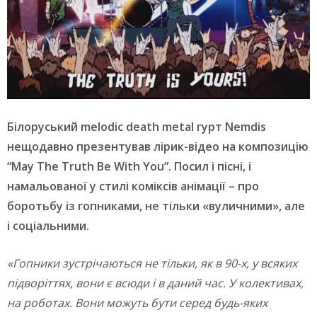
Білоруський melodic death metal гурт Nemdis
нещодавно презентував лірик-відео на композицію
“May The Truth Be With You”. Посил і пісні, і
намальованої у стилі коміксів анімації – про
боротьбу із гопниками, не тільки «вуличними», але
і соціальними.
«Гопники зустрічаються не тільки, як в 90-х, у всяких
підворіттях, вони є всюди і в даний час. У колективах,
на роботах. Вони можуть бути серед будь-яких