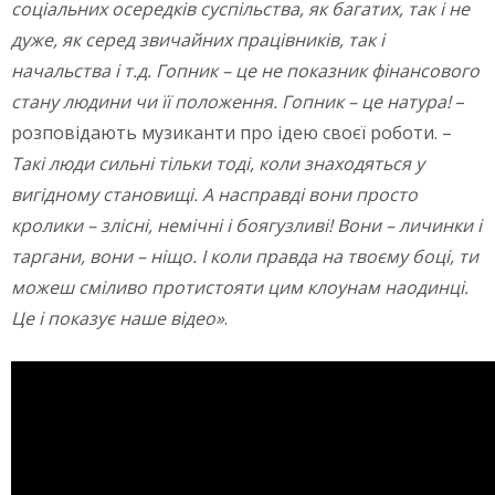
соціальних осередків суспільства, як багатих, так і не
дуже, як серед звичайних працівників, так і
начальства і т.д. Гопник – це не показник фінансового
стану людини чи її положення. Гопник – це натура!
–
розповідають музиканти про ідею своєї роботи. –
Такі люди сильні тільки тоді, коли знаходяться у
вигідному становищі. А насправді вони просто
кролики – злісні, немічні і боягузливі! Вони – личинки і
таргани, вони – ніщо. І коли правда на твоєму боці, ти
можеш сміливо протистояти цим клоунам наодинці.
Це і показує наше відео»
.