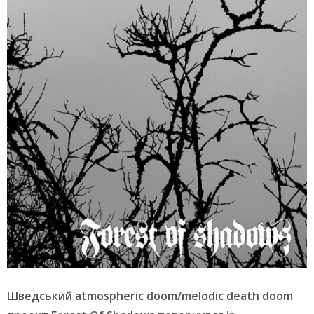
Шведський atmospheric doom/melodic death doom