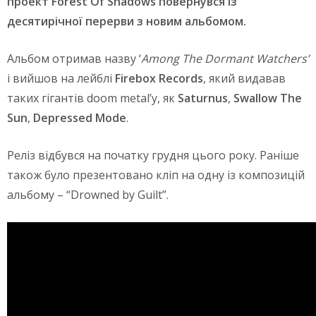
проект Forest Of Shadows повернувся із
десятирічної перерви з новим альбомом.
Альбом отримав назву ‘
Among The Dormant Watchers’
і вийшов на лейблі
Firebox Records
, який видавав
таких гігантів doom metal’у, як
Saturnus
,
Swallow The
Sun
,
Depressed Mode
.
Реліз відбувся на початку грудня цього року. Раніше
також було презентовано кліп на одну із композицій
альбому – “Drowned by Guilt”.