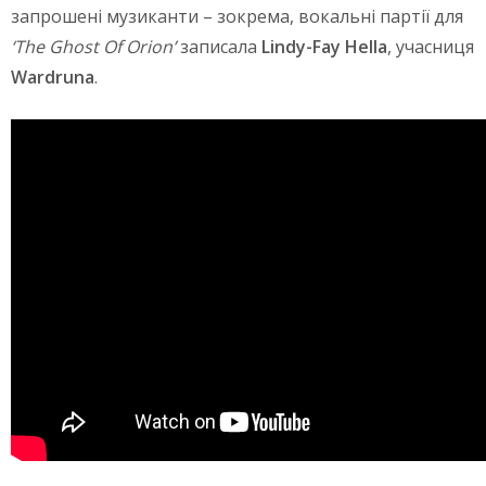
запрошені музиканти – зокрема, вокальні партії для
‘The Ghost Of Orion’
записала
Lindy-Fay Hella
, учасниця
Wardruna
.