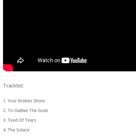
Tracklist:
Your Broken Shore
To Outlive The Gods
Tired Of Tears
The Solace