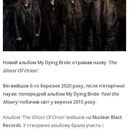
Новий альбом My Dying Bride отримав назву
‘The
Ghost Of Orion’
.
Він вийшов 6-го березня 2020 року, після п’ятирічної
паузи: попередній альбом My Dying Bride
‘
Feel
the
Misery
’
побачив світ у вересні 2015 року.
Альбом
‘The Ghost Of Orion’
вийшов на
Nuclear
Blast
Records
. У створенні альбому брали участь і