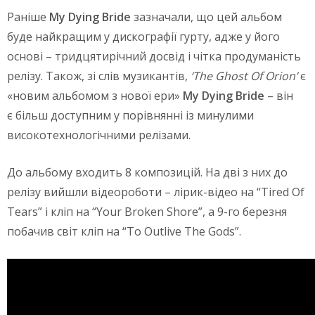
Раніше
My
Dying
Bride
зазначали, що цей альбом
буде найкращим у дискографії гурту, адже у його
основі – тридцятирічний досвід і чітка продуманість
релізу. Також, зі слів музикантів,
‘The Ghost Of Orion’
є
«новим альбомом з нової ери»
My
Dying
Bride
– він
є більш доступним у порівнянні із минулими
високотехнологічними релізами.
До альбому входить 8 композицій. На дві з них до
релізу вийшли відеороботи – лірик-відео на “Tired Of
Tears” і кліп на “Your Broken Shore”, а 9-го березня
побачив світ кліп на “To Outlive The Gods”.